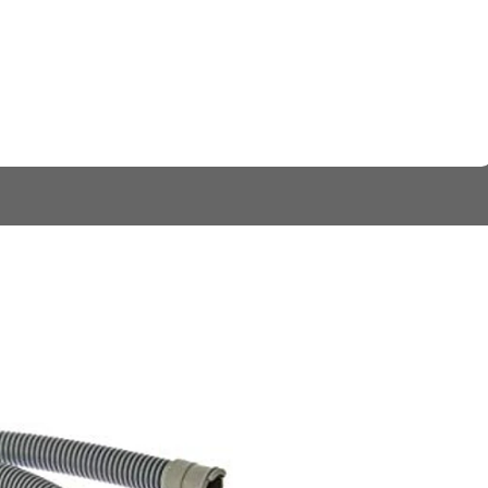
Manguera Desague Lavadora 
DETALLES
Tipo de Electrodoméstico:
COMPARTIR ESTE PRODUCTO