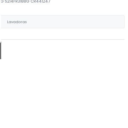
LG 5214FR3188G CR441247
Lavadoras