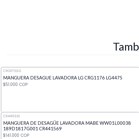
Tambi
CRG1176
|
LG
MANGUERA DESAGUE LAVADORA LG CRG1176 LG4475
$51.000 COP
CR441569
|
MANGUERA DE DESAGÜE LAVADORA MABE WW01L00038
Cantidad
189D1817G001 CR441569
$141.000 COP