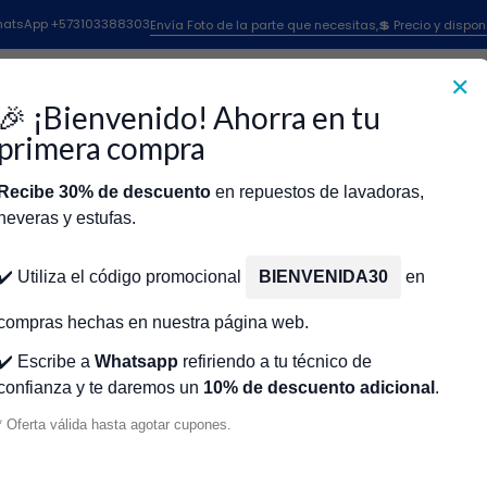
Lavadoras
Repuestos Lavadora Lg
Manguera Desague Lavadora LG 
 WhatsApp +573103388303
Envía Foto de la parte que necesitas,💲 Precio y dispon
✕
|
Manguera Des
🎉 ¡Bienvenido! Ahorra en tu
5214FR3188
primera compra
Recibe 30% de descuento
en repuestos de lavadoras,
Agr
Cantidad
neveras y estufas.
icio
Tienda
Técnicos Autorizados
Donde encontrar modelo?
Servic
Agregar a la lista de fa
✔️ Utiliza el código promocional
BIENVENIDA30
en
🔥 OBTENE
compras hechas en nuestra página web.
✔️ Escribe a
Whatsapp
refiriendo a tu técnico de
confianza y te daremos un
10% de descuento adicional
.
Mostrar stock de ubicacio
* Oferta válida hasta agotar cupones.
DESCRIPCIÓN