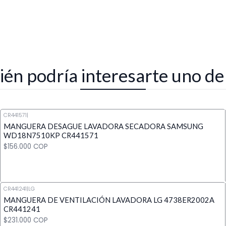
én podría interesarte uno de
CR441571
|
MANGUERA DESAGUE LAVADORA SECADORA SAMSUNG
WD18N7510KP CR441571
$156.000 COP
CR441241
|
LG
MANGUERA DE VENTILACIÓN LAVADORA LG 4738ER2002A
Cantidad
CR441241
$231.000 COP