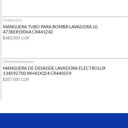
CR441242
|
LG
MANGUERA TUBO PARA BOMBA LAVADORA LG
Cantidad
4738ER1006A CR441242
$483.000 COP
CR440559
|
Electrolux
MANGUERA DE DESAGÜE LAVADORA ELECTROLUX
Cantidad
134592700 WH41X324 CR440559
$207.000 COP
Cantidad