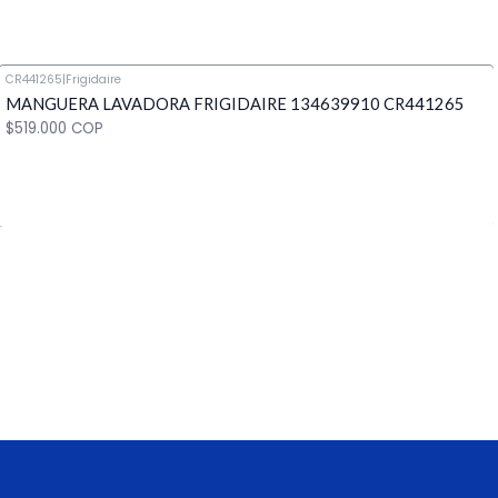
CR441265
|
Frigidaire
MANGUERA LAVADORA FRIGIDAIRE 134639910 CR441265
Cantidad
$519.000 COP
Cantidad