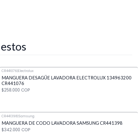
 estos
CR441076
|
Electrolux
MANGUERA DESAGÜE LAVADORA ELECTROLUX 134963200
CR441076
$258.000 COP
CR441398
|
Samsung
MANGUERA DE CODO LAVADORA SAMSUNG CR441398
Cantidad
$342.000 COP