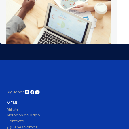
Cantidad
Síguenos
MENÚ
Afiliate
Metodos de pago
Contacto
¿Quienes Somos?