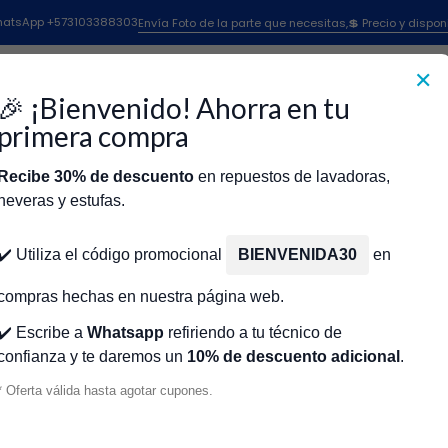
puestos Para Lavadoras
Repuestos Para Lavadoras Across
Aro Lavado
 WhatsApp +573103388303
Envía Foto de la parte que necesitas,💲 Precio y dispon
Aro Lavadora Across
✕
🎉 ¡Bienvenido! Ahorra en tu
primera compra
Recibe 30% de descuento
en repuestos de lavadoras,
CR444361
|
Across
neveras y estufas.
02 ACROSS
ARO BALANCEO FRG. 7 KGS. ACROSS CR
icio
Tienda
Técnicos Autorizados
Donde encontrar modelo?
Servic
$180.000 COP
✔️ Utiliza el código promocional
BIENVENIDA30
en
compras hechas en nuestra página web.
✔️ Escribe a
Whatsapp
refiriendo a tu técnico de
confianza y te daremos un
10% de descuento adicional
.
SS CR444553
Cantidad
* Oferta válida hasta agotar cupones.