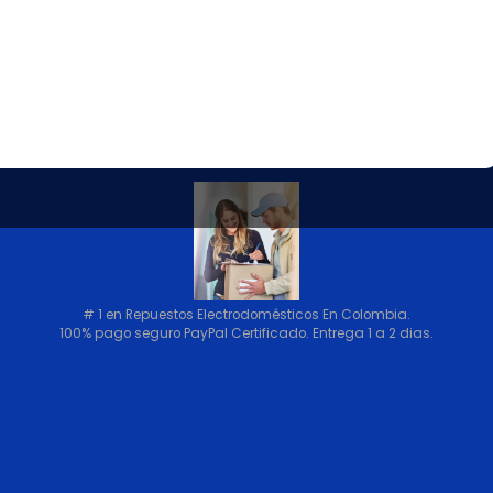
VOLVER ARRIBA
# 1 en Repuestos Electrodomésticos En Colombia.
100% pago seguro PayPal Certificado. Entrega 1 a 2 dias.