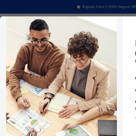
Inicio
Re
Rápido, Fácil y 100% Seguro.
CR444711
|
Across
ARO TINA 5K ACROS =34299
Categorías
In
CR444711
$378.300 COP
CR444553
|
Across
ARO BALANCEO 5 KGS. ACRO
Cantidad
$156.000 COP