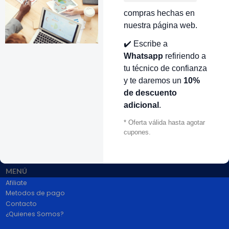
compras hechas en
nuestra página web.
VOLVER ARRIBA
✔️ Escribe a
Whatsapp
refiriendo a
tu técnico de confianza
y te daremos un
10%
de descuento
adicional
.
* Oferta válida hasta agotar
# 1 en Repuestos Electrodomésticos En Colombia.
100% pago seguro PayPal Certificado. Entrega 1 a 2 dias.
cupones.
Síguenos
MENÚ
Afiliate
Metodos de pago
Contacto
¿Quienes Somos?