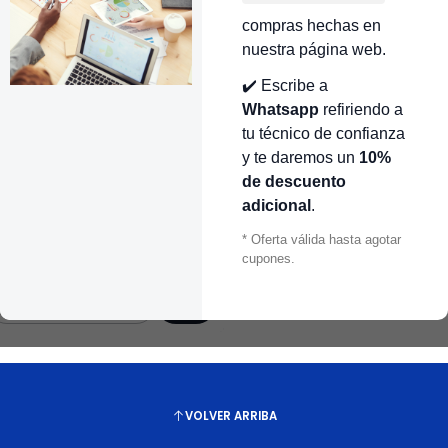
R440287
|
Mabe
CR440282
|
-
compras hechas en
APACITOR MARCHA 45 MF
CAPACITOR MARCHA 40 MFD
nuestra página web.
ARA LAVADORA ELECTROLUX
PARA LAVADORA CR440282 |
R440287
REPUESTOS PARA LAVADORA
✔️ Escribe a
156.000 COP
$123.000 COP
Whatsapp
refiriendo a
tu técnico de confianza
antidad
Cantidad
y te daremos un
10%
de descuento
R440283
|
-
adicional
.
APACITOR MARCHA 45 MFD
ARA LAVADORA CR440283 |
* Oferta válida hasta agotar
EPUESTOS PARA LAVADORA
cupones.
123.000 COP
antidad
VOLVER ARRIBA