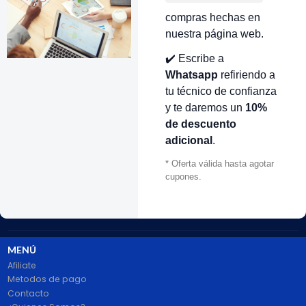
compras hechas en
nuestra página web.
✔️ Escribe a
VOLVER ARRIBA
Whatsapp
refiriendo a
tu técnico de confianza
y te daremos un
10%
de descuento
adicional
.
* Oferta válida hasta agotar
cupones.
# 1 en Repuestos Electrodomésticos En Colombia.
100% pago seguro PayPal Certificado. Entrega 1 a 2 dias.
Síguenos
MENÚ
Afiliate
Metodos de pago
Contacto