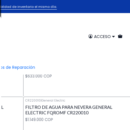
eral Electric
iblidad de inventario el mismo día.
c
ACCESO
CR220006
|
General Electric
ECTRIC
FILTRO DE AGUA NEVERA GENERAL ELECTRIC
ios de Reparación
CR220006 FX12M
$633.000 COP
CR220010
|
General Electric
AL
FILTRO DE AGUA PARA NEVERA GENERAL
Cantidad
ELECTRIC FQROMF CR220010
$1.149.000 COP