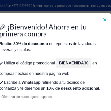
stos Para Neveras
Repuestos Nevera General Electric
Filtros Nevera Gen
 WhatsApp +573103388303
Envía Foto de la parte que necesitas,💲 Precio y dispon
Filtros Nevera General Electri
✕
🎉 ¡Bienvenido! Ahorra en tu
primera compra
Recibe 30% de descuento
en repuestos de lavadoras,
CR220003
|
General Electric
neveras y estufas.
RA GENERAL
FILTRO DE AGUA NEVERA GENERAL EL
icio
Tienda
Técnicos Autorizados
Donde encontrar modelo?
Servic
CR220002 FXHSC
✔️ Utiliza el código promocional
BIENVENIDA30
en
$204.000 COP
compras hechas en nuestra página web.
✔️ Escribe a
Whatsapp
refiriendo a tu técnico de
CR220009
|
General Electric
confianza y te daremos un
10% de descuento adicional
.
RA GENERAL
FILTRO DE AGUA PARA NEVERA GENER
Cantidad
ELECTRIC CR220009 FXULC
* Oferta válida hasta agotar cupones.
$330.000 COP