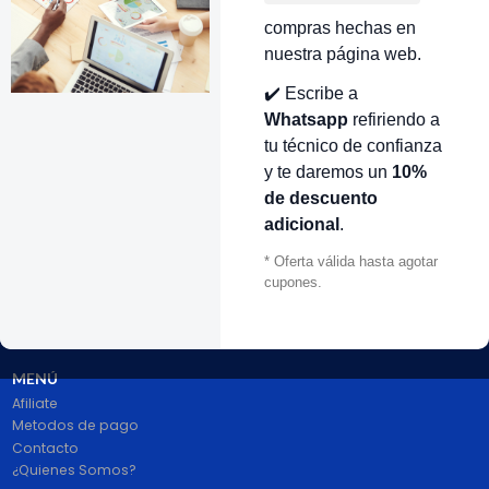
compras hechas en
nuestra página web.
VOLVER ARRIBA
✔️ Escribe a
Whatsapp
refiriendo a
tu técnico de confianza
y te daremos un
10%
de descuento
adicional
.
* Oferta válida hasta agotar
# 1 en Repuestos Electrodomésticos En Colombia.
cupones.
100% pago seguro PayPal Certificado. Entrega 1 a 2 dias.
Síguenos
MENÚ
Afiliate
Metodos de pago
Contacto
¿Quienes Somos?