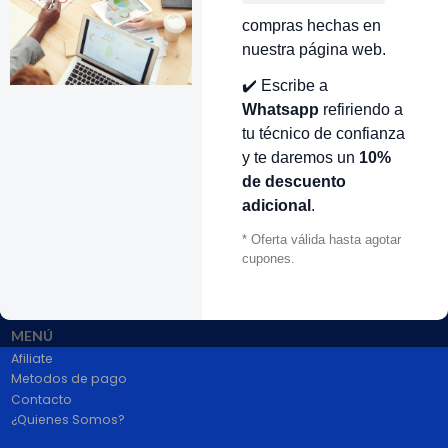
compras hechas en
nuestra página web.
VOLVER ARRIBA
✔️ Escribe a
Whatsapp
refiriendo a
tu técnico de confianza
y te daremos un
10%
de descuento
adicional
.
* Oferta válida hasta agotar
# 1 en Repuestos Electrodomésticos En Colombia.
cupones.
100% pago seguro PayPal Certificado. Entrega 1 a 2 dias.
Síguenos
MENÚ
Afiliate
Metodos de pago
Contacto
¿Quienes Somos?