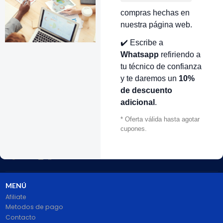
compras hechas en
nuestra página web.
✔️ Escribe a
VOLVER ARRIBA
Whatsapp
refiriendo a
tu técnico de confianza
y te daremos un
10%
de descuento
adicional
.
* Oferta válida hasta agotar
cupones.
# 1 en Repuestos Electrodomésticos En Colombia.
100% pago seguro PayPal Certificado. Entrega 1 a 2 dias.
Síguenos
MENÚ
Afiliate
Metodos de pago
Contacto