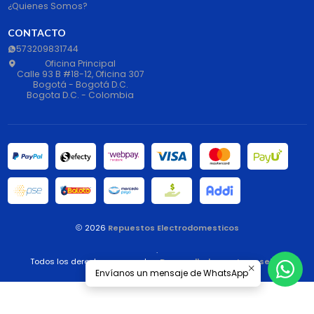
¿Quienes Somos?
CONTACTO
573209831744
Oficina Principal
Calle 93 B #18-12, Oficina 307
Bogotá - Bogotá D.C.
Bogota D.C. - Colombia
2026
Repuestos Electrodomesticos
.
Todos los derechos reservados.
Desarrollado por Jumpseller
.
Envíanos un mensaje de WhatsApp
Liquid error: File 'popup_age_verification' not found.