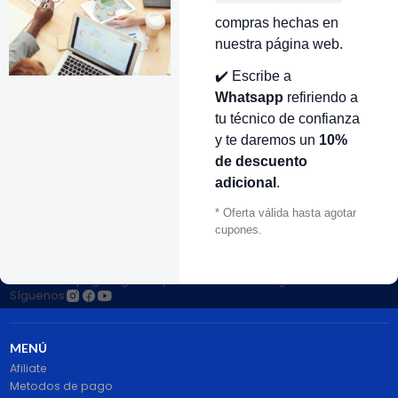
antidad
Cantidad
compras hechas en
nuestra página web.
✔️ Escribe a
Whatsapp
refiriendo a
VOLVER ARRIBA
tu técnico de confianza
y te daremos un
10%
de descuento
adicional
.
* Oferta válida hasta agotar
cupones.
# 1 en Repuestos Electrodomésticos En Colombia.
100% pago seguro PayPal Certificado. Entrega 1 a 2 dias.
Síguenos
MENÚ
Afiliate
Metodos de pago