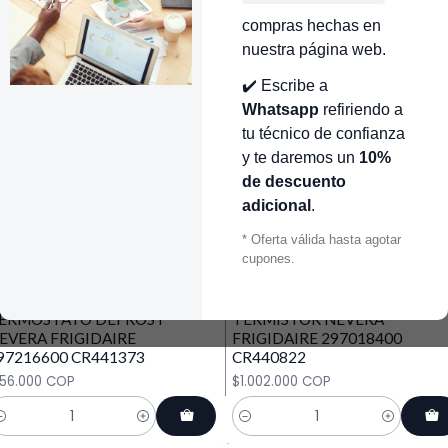
EFIGERADOR FRIGIDAIRE
NEVERA FRIGIDAIRE CRG111
compras hechas en
RG1102
$336.000 COP
nuestra página web.
336.000 COP
✔️ Escribe a
antidad
Cantidad
Whatsapp
refiriendo a
tu técnico de confianza
R440057
|
Frigidaire
CR441274
|
Frigidaire
IMETALICO NEVERA
TARJETA PRINCIPAL NEVECO
y te daremos un
10%
LECTROLUX 5303918202
FRIGIDAIRE 242115274
de descuento
R440057 | THERMOSTAT
CR441274
adicional
.
129.000 COP
$2.901.000 COP
* Oferta válida hasta agotar
cupones.
antidad
Cantidad
441373
|
CR440822
|
ERMOSTATO DEFROST
TERMISTOR NEVERA
EVERA FRIGIDAIRE
FRIGIDAIRE 297018400
97216600 CR441373
CR440822
156.000 COP
$1.002.000 COP
antidad
Cantidad