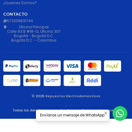
¿Quienes Somos?
CONTACTO
573209831744
Oficina Principal
Calle 93 B #18-12, Oficina 307
Bogotá - Bogotá D.C.
Bogota D.C. - Colombia
2026
Repuestos Electrodomesticos
.
Todos los derechos reservados.
Desarrollado por Jumpseller
.
Envíanos un mensaje de WhatsApp
Liquid error: File 'popup_age_verification' not found.