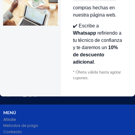
compras hechas en
nuestra página web.
✔️ Escribe a
VOLVER ARRIBA
Whatsapp
refiriendo a
tu técnico de confianza
y te daremos un
10%
de descuento
adicional
.
* Oferta válida hasta agotar
cupones.
# 1 en Repuestos Electrodomésticos En Colombia.
100% pago seguro PayPal Certificado. Entrega 1 a 2 dias.
Síguenos
MENÚ
Afiliate
Metodos de pago
Contacto