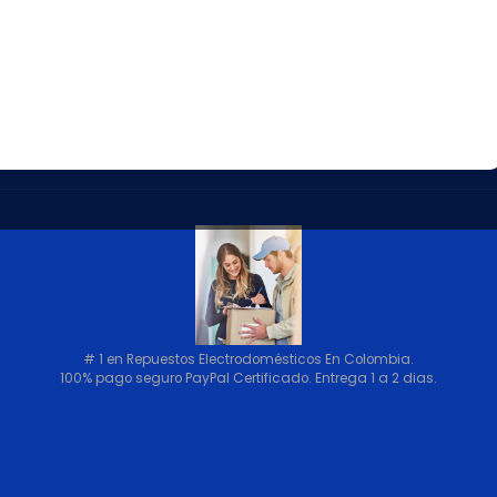
VOLVER ARRIBA
# 1 en Repuestos Electrodomésticos En Colombia.
100% pago seguro PayPal Certificado. Entrega 1 a 2 dias.