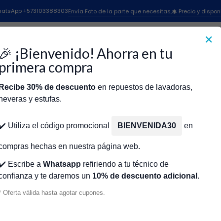
Inicio
Repuestos Para Secadoras
Repuestos Secadora Lampro
 WhatsApp +573103388303
Envía Foto de la parte que necesitas,💲 Precio y dispon
Repuestos Secadora Lampro
✕
🎉 ¡Bienvenido! Ahorra en tu
primera compra
Recibe 30% de descuento
en repuestos de lavadoras,
CR457869
|
Lampro
neveras y estufas.
AMPRO CR459192
DUCTO VINIL 4 INCH X 15 MTS. 110569-
icio
Tienda
Técnicos Autorizados
Donde encontrar modelo?
Servic
111817, PH420W, PH48W, RX0230, SE4
✔️ Utiliza el código promocional
BIENVENIDA30
en
LAMPRO CR457869
$12.000 COP
compras hechas en nuestra página web.
✔️ Escribe a
Whatsapp
refiriendo a tu técnico de
confianza y te daremos un
10% de descuento adicional
.
E 1.25 MTS USAR
* Oferta válida hasta agotar cupones.
Cantidad