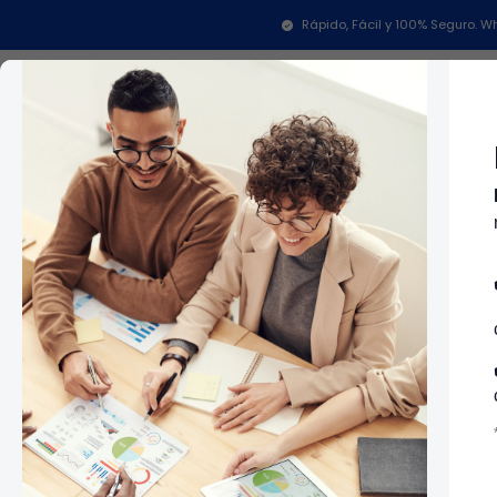
Rápido, Fácil y 100% Seguro.
CR459192
|
Lampro
KIT DUCTO C/VENTILA 4"" L
Categorías
In
$48.000 COP
CR458251
|
Lampro
DUCTO ALUMINIO 4"" FLEXIBL
Cantidad
650-LAM LAMPRO CR458251
$48.000 COP