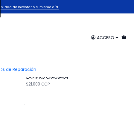
iblidad de inventario el mismo día.
ACCESO
CR458404
|
Lampro
BBI,
DUCTO ALUMINIO FLEXIBLE 4 INCH X 15 MTS.
ios de Reparación
001
VENTA X MT MISMO 10216-BBI USAR F0450
LAMPRO CR458404
$21.000 COP
Cantidad