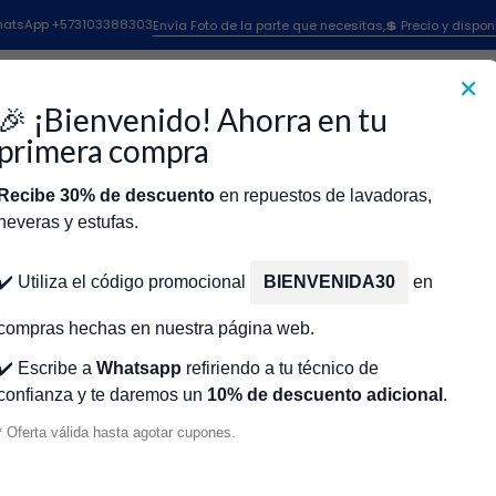
puestos Para Lavadoras
Repuestos Lavadoras Mabe
Flotador Lavad
 WhatsApp +573103388303
Envía Foto de la parte que necesitas,💲 Precio y dispon
Flotador Lavadoras Mabe
✕
🎉 ¡Bienvenido! Ahorra en tu
primera compra
Recibe 30% de descuento
en repuestos de lavadoras,
CR440122
|
Mabe
neveras y estufas.
189D3590G001
ENSAMBLE FLOTADOR LAVADORA CEN
icio
Tienda
Técnicos Autorizados
Donde encontrar modelo?
Servic
A LAVADORA
189D3590G001 CR440122 | REPUESTOS
✔️ Utiliza el código promocional
BIENVENIDA30
en
LAVADORA
$75.000 COP
compras hechas en nuestra página web.
✔️ Escribe a
Whatsapp
refiriendo a tu técnico de
confianza y te daremos un
10% de descuento adicional
.
* Oferta válida hasta agotar cupones.
Cantidad
VOLVER ARRIBA