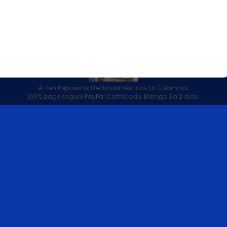
# 1 en Repuestos Electrodomésticos En Colombia.
100% pago seguro PayPal Certificado. Entrega 1 a 2 dias.