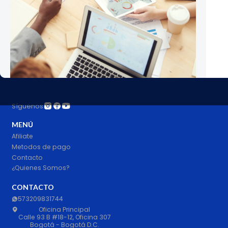
Síguenos
MENÚ
Afiliate
Metodos de pago
Contacto
¿Quienes Somos?
CONTACTO
573209831744
Oficina Principal
Calle 93 B #18-12, Oficina 307
Bogotá - Bogotá D.C.