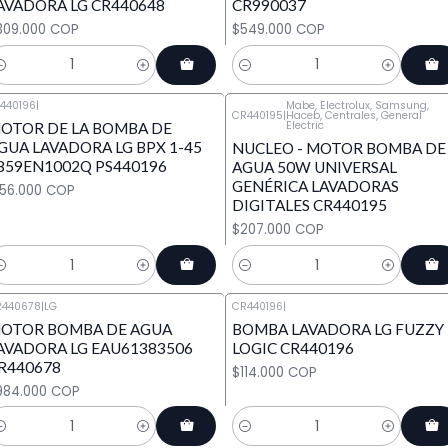
AVADORA LG CR440648
CR990037
309.000 COP
$549.000 COP
antidad
Cantidad
440196
|
Mabe, Electrolux, Samsung,
CR440195
|
Haceb, Centrales, General
Electric
OTOR DE LA BOMBA DE
GUA LAVADORA LG BPX 1-45
NUCLEO - MOTOR BOMBA DE
859EN1002Q PS440196
AGUA 50W UNIVERSAL
GENÉRICA LAVADORAS
156.000 COP
DIGITALES CR440195
$207.000 COP
antidad
Cantidad
R440678
|
LG
CR440196
|
OTOR BOMBA DE AGUA
BOMBA LAVADORA LG FUZZY
AVADORA LG EAU61383506
LOGIC CR440196
R440678
$114.000 COP
984.000 COP
antidad
Cantidad