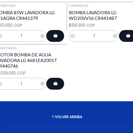
441379
|
LG
CR441487
|
LG
OMBA 85W LAVADORA LG
BOMBA LAVADORA LG
ISAGRA CR441379
WD20VV56 CR441487
813.000 COP
$156.000 COP
antidad
Cantidad
R440746
|
LG
OTOR BOMBA DE AGUA
AVADORA LG 4681EA2001T
R440746
1.029.000 COP
antidad
VOLVER ARRIBA