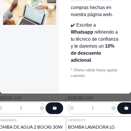
OMBA DE AGUA ELECTRICA
BOMBA DE AGUA ELECTRICA
681EA2002H LG CR444870
4681EA2002H LG CR444871
compras hechas en
444.600 COP
$444.600 COP
nuestra página web.
✔️ Escribe a
antidad
Cantidad
Whatsapp
refiriendo a
R445862
|
LG
CR445865
|
LG
tu técnico de confianza
OMBA SAMMSUNG LG LAV LG
BOMBA 2 TINAS SIRVE A LG
y te daremos un
10%
R445862
MISMA LGLZ023 LG CR445865
de descuento
421.200 COP
$171.600 COP
adicional
.
antidad
Cantidad
* Oferta válida hasta agotar
cupones.
R445868
|
LG
​CR440829
|
LG
OMBA HANYU B25-3A 110V
BOMBA DRENAJE 35W
0HZ LG CR445868
LAVADORA LG CR440829
136.500 COP
$308.100 COP
antidad
Cantidad
R440648
|
LG
CR990037
|
OMBA DE AGUA 2 BOCAS 30W
BOMBA LAVADORA LG