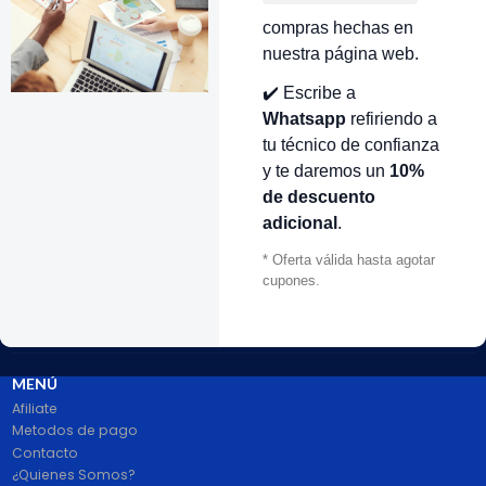
compras hechas en
nuestra página web.
VOLVER ARRIBA
✔️ Escribe a
Whatsapp
refiriendo a
tu técnico de confianza
y te daremos un
10%
de descuento
adicional
.
* Oferta válida hasta agotar
cupones.
# 1 en Repuestos Electrodomésticos En Colombia.
100% pago seguro PayPal Certificado. Entrega 1 a 2 dias.
Síguenos
MENÚ
Afiliate
Metodos de pago
Contacto
¿Quienes Somos?