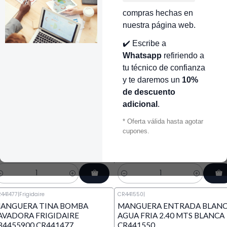
441186
|
LG
CR440023
|
LG
ANGUERA DESAGÜE CON
MANGUERA DESAGÜE 3 BOCA
compras hechas en
ODO 1,70 MTRS UNIVERSAL
1,70 MTRS UNIVERSAL
nuestra página web.
AVADORAS DIGITALES
LAVADORA DIGITALES
R441186
CR440023 | REPUESTOS PARA
✔️ Escribe a
LAVADORA
42.000 COP
Whatsapp
refiriendo a
$42.000 COP
tu técnico de confianza
y te daremos un
10%
antidad
Cantidad
de descuento
R440564
|
-
CR440981
|
Universal
adicional
.
ANGUERA ENTRADA CON
MANGUERA DESAGÜE SALIDA
* Oferta válida hasta agotar
ODO PLATA LAVADORA
CON CODO GRANDE
cupones.
ODAS CR440564 | REPUESTOS
UNIVERSAL LAVADORA
ARA LAVADORA
CR440981
96.000 COP
$78.000 COP
antidad
Cantidad
441477
|
Frigidaire
CR441550
|
ANGUERA TINA BOMBA
MANGUERA ENTRADA BLAN
AVADORA FRIGIDAIRE
AGUA FRIA 2.40 MTS BLANCA
34455900 CR441477
CR441550