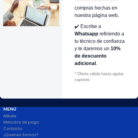
compras hechas en
nuestra página web.
VOLVER ARRIBA
✔️ Escribe a
Whatsapp
refiriendo a
tu técnico de confianza
y te daremos un
10%
de descuento
adicional
.
* Oferta válida hasta agotar
cupones.
# 1 en Repuestos Electrodomésticos En Colombia.
100% pago seguro PayPal Certificado. Entrega 1 a 2 dias.
Síguenos
MENÚ
Afiliate
Metodos de pago
Contacto
¿Quienes Somos?