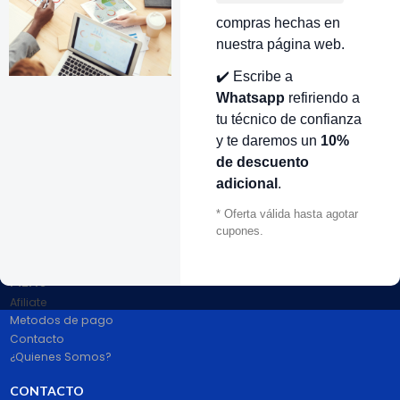
compras hechas en
VOLVER ARRIBA
nuestra página web.
✔️ Escribe a
Whatsapp
refiriendo a
tu técnico de confianza
y te daremos un
10%
de descuento
adicional
.
# 1 en Repuestos Electrodomésticos En Colombia.
100% pago seguro PayPal Certificado. Entrega 1 a 2 dias.
* Oferta válida hasta agotar
Síguenos
cupones.
MENÚ
Afiliate
Metodos de pago
Contacto
¿Quienes Somos?
CONTACTO