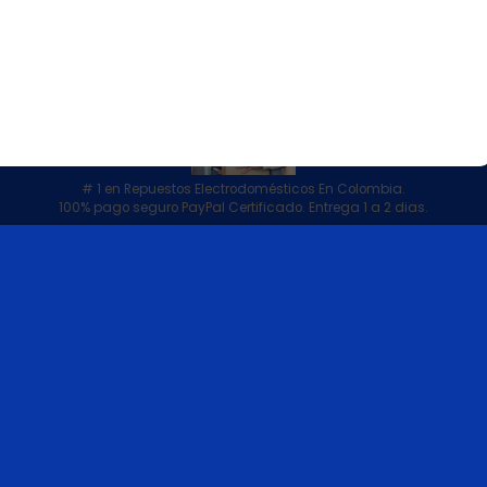
# 1 en Repuestos Electrodomésticos En Colombia.
100% pago seguro PayPal Certificado. Entrega 1 a 2 dias.