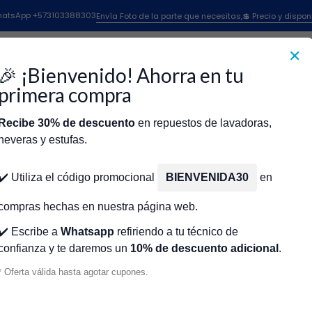
puestos Para Lavadoras
Repuestos Lavadoras Haceb
Valvula Lavado
 WhatsApp +573103388303
Envía Foto de la parte que necesitas,💲 Precio y dispon
Valvula Lavadora Haceb
✕
🎉 ¡Bienvenido! Ahorra en tu
primera compra
Recibe 30% de descuento
en repuestos de lavadoras,
rlpool, Electrolux
EX10069
|
Samsung, Lg, Haceb, Mabe, Whirlpool, Electrol
neveras y estufas.
 GENÉRICA
VÁLVULA DE AGUA SENCILLA GENÉRICA
icio
Tienda
Técnicos Autorizados
Donde encontrar modelo?
Servic
 JZ DC62-30310K -
UNIVERSAL LAVADORA MARCA JZ DC62-
✔️ Utiliza el código promocional
BIENVENIDA30
en
X EX10069
$156.000 COP
compras hechas en nuestra página web.
✔️ Escribe a
Whatsapp
refiriendo a tu técnico de
confianza y te daremos un
10% de descuento adicional
.
* Oferta válida hasta agotar cupones.
Cantidad
VOLVER ARRIBA