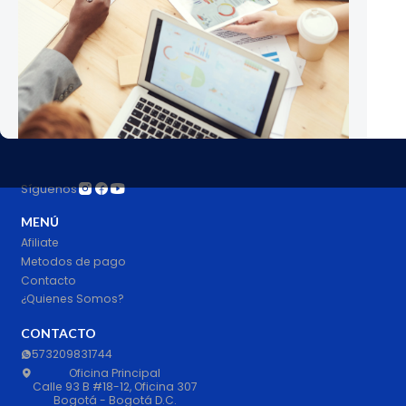
Síguenos
MENÚ
Afiliate
Metodos de pago
Contacto
¿Quienes Somos?
CONTACTO
573209831744
Oficina Principal
Calle 93 B #18-12, Oficina 307
Bogotá - Bogotá D.C.