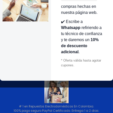
R440653
|
Mabe
OLEA PLÁSTICA CON IMÁN
compras hechas en
AVADORA MABE AMAZONAS
nuestra página web.
R440653
✔️ Escribe a
138.000 COP
Whatsapp
refiriendo a
tu técnico de confianza
antidad
y te daremos un
10%
de descuento
adicional
.
VOLVER ARRIBA
* Oferta válida hasta agotar
cupones.
# 1 en Repuestos Electrodomésticos En Colombia.
100% pago seguro PayPal Certificado. Entrega 1 a 2 dias.