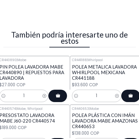
También podría interesarte uno de
estos
CR440890
|
Mabe
​CR441188
|
Whirlpool
PIN POLEA LAVADORA MABE
POLEA METALICA LAVADORA
CR440890 | REPUESTOS PARA
WHIRLPOOL MEXICANA
LAVADORA
CR441188
$27.000 COP
$93.600 COP
Cantidad
Cantidad
CR440574
|
Mabe, Whirlpool
CR440653
|
Mabe
PRESOSTATO LAVADORA
POLEA PLÁSTICA CON IMÁN
MABE J60-220 CR440574
LAVADORA MABE AMAZONAS
CR440653
$189.000 COP
$138.000 COP