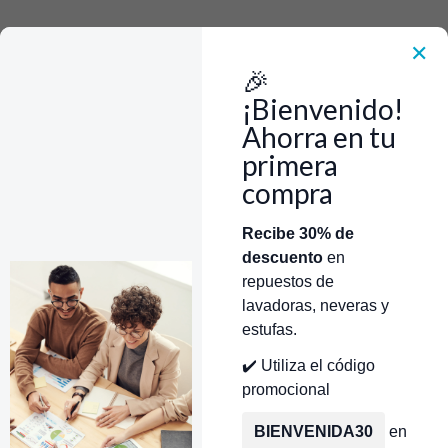
Rápido, Fácil y 100% Seguro. WhatsApp +573103388303
Envía Foto de la parte que necesitas,💲 Precio y disponiblidad de inventario
el mismo día.
✕
🎉
Inicio
Repuestos Para Lavadoras
Repuestos Lavadoras Mabe
Polea Lavadoras Mabe
Polea Plastica Lavadora Mabe CR440398
¡Bienvenido!
Ahorra en tu
primera
compra
Categorías
Inicio
Tienda
Técnicos Autorizados
Recibe 30% de
descuento
en
Donde encontrar modelo?
Servicios de Reparación
repuestos de
lavadoras, neveras y
estufas.
✔️ Utiliza el código
promocional
BIENVENIDA30
en