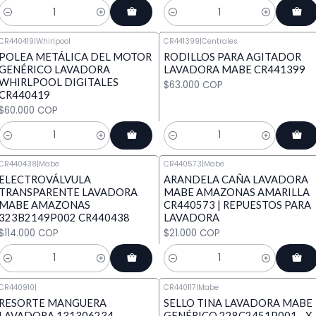
Cantidad
Cantidad
CR440419
|
Whirlpool
CR441399
|
Centrales
POLEA METÁLICA DEL MOTOR
RODILLOS PARA AGITADOR
GENÉRICO LAVADORA
LAVADORA MABE CR441399
WHIRLPOOL DIGITALES
$63.000 COP
CR440419
$60.000 COP
Cantidad
Cantidad
CR440438
|
Mabe
CR440573
|
Mabe
ELECTROVÁLVULA
ARANDELA CAÑA LAVADORA
TRANSPARENTE LAVADORA
MABE AMAZONAS AMARILLA
MABE AMAZONAS
CR440573 | REPUESTOS PARA
323B2149P002 CR440438
LAVADORA
$114.000 COP
$21.000 COP
Cantidad
Cantidad
CR440910
|
CR440117
|
Mabe
RESORTE MANGUERA
SELLO TINA LAVADORA MABE
LAVADORA 131306234
GENÉRICO 228C2451P001 - X