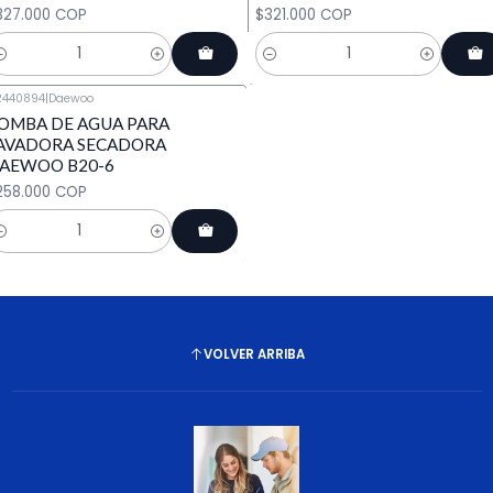
327.000 COP
$321.000 COP
antidad
Cantidad
R440894
|
Daewoo
OMBA DE AGUA PARA
AVADORA SECADORA
AEWOO B20-6
258.000 COP
antidad
VOLVER ARRIBA