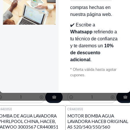
a una oficina.
compras hechas en
nuestra página web.
Filtros
✔️ Escribe a
Whatsapp
refiriendo a
tu técnico de confianza
y te daremos un
10%
440168
|
Daewoo
CR440015
|
Daewoo
OMBA ELECTRICA 2 BOCAS 45
BOMBA IMPELLER 65W
de descuento
 LAVADORA DAEWOO
PLAQUETA AMARILLA LARGA
adicional
.
R440168
LAVADORA ELECTROLUX
HACEB ABBA DAEWOO
* Oferta válida hasta agotar
621.000 COP
WG04F09411 CR440015 |
cupones.
REPUESTOS LAVADORA
$318.000 COP
antidad
Cantidad
440851
|
CR440851
|
OMBA DE AGUA LAVADORA
MOTOR BOMBA AGUA
HIRLPOOL CHINA, HACEB,
LAVADORA HACEB ORIGINAL
AEWOO 3003567 CR440851
AS 520/540/550/560