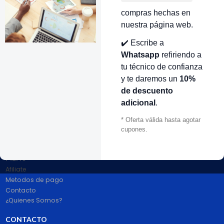
compras hechas en
VOLVER ARRIBA
nuestra página web.
✔️ Escribe a
Whatsapp
refiriendo a
tu técnico de confianza
y te daremos un
10%
de descuento
adicional
.
# 1 en Repuestos Electrodomésticos En Colombia.
* Oferta válida hasta agotar
100% pago seguro PayPal Certificado. Entrega 1 a 2 dias.
Síguenos
cupones.
MENÚ
Afiliate
Metodos de pago
Contacto
¿Quienes Somos?
CONTACTO