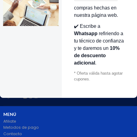
compras hechas en
nuestra página web.
✔️ Escribe a
VOLVER ARRIBA
Whatsapp
refiriendo a
tu técnico de confianza
y te daremos un
10%
de descuento
adicional
.
* Oferta válida hasta agotar
cupones.
# 1 en Repuestos Electrodomésticos En Colombia.
100% pago seguro PayPal Certificado. Entrega 1 a 2 dias.
Síguenos
MENÚ
Afiliate
Metodos de pago
Contacto