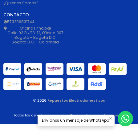
¿Quienes Somos?
CONTACTO
573209831744
Oficina Principal
Calle 93 B #18-12, Oficina 307
Bogotá - Bogotá D.C.
Bogota D.C. - Colombia
2026
Repuestos Electrodomesticos
.
Todos los derechos reservados.
Desarrollado por Jumpseller
.
Envíanos un mensaje de WhatsApp
Liquid error: File 'popup_age_verification' not found.