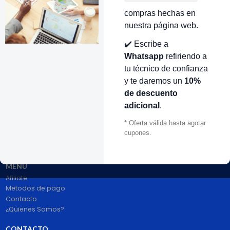
compras hechas en
VOLVER ARRIBA
nuestra página web.
✔️ Escribe a
Whatsapp
refiriendo a
tu técnico de confianza
y te daremos un
10%
de descuento
adicional
.
# 1 en Repuestos Electrodomésticos En Colombia.
* Oferta válida hasta agotar
100% pago seguro PayPal Certificado. Entrega 1 a 2 dias.
cupones.
Síguenos
MENÚ
Afiliate
Metodos de pago
Contacto
¿Quienes Somos?
CONTACTO