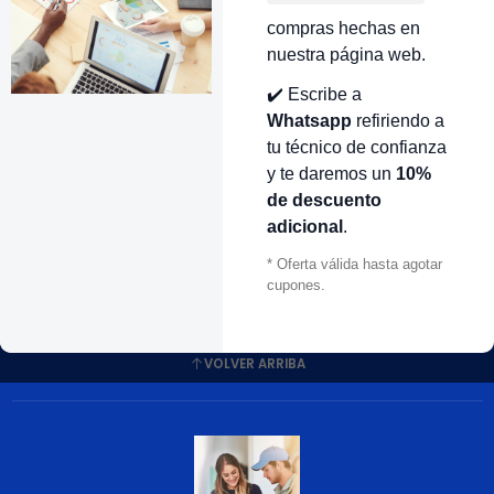
compras hechas en
nuestra página web.
R440052
|
Whirlpool
✔️ Escribe a
RENO DE CINTA LAVADORA
Whatsapp
refiriendo a
HIRLPOOL MEXICANA
tu técnico de confianza
HME2136 CR440052 |
y te daremos un
10%
EPUESTOS PARA LAVADORA
de descuento
123.000 COP
adicional
.
antidad
* Oferta válida hasta agotar
cupones.
VOLVER ARRIBA