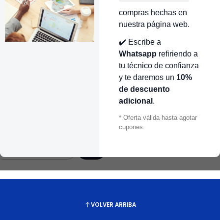
441361
|
CR441028
|
compras hechas en
RESOSTATO LAVADORA
PRESOSTATO LAVADORA
nuestra página web.
AMSUNG 6601ER1006E
SAMSUNG DC96-01703A
R441361
CR441028
✔️ Escribe a
255.000 COP
$156.000 COP
Whatsapp
refiriendo a
tu técnico de confianza
antidad
Cantidad
y te daremos un
10%
de descuento
441590
|
adicional
.
RESOSTATO LAVADORA
AMSUNG DC96-01703Q
* Oferta válida hasta agotar
R441590
cupones.
156.000 COP
antidad
VOLVER ARRIBA