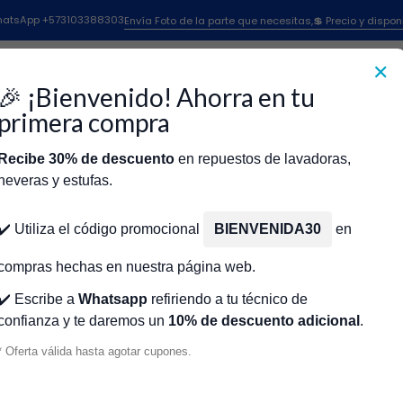
uestos Para Lavadoras
Repuestos Lavadoras Icasa
Boton para Lava
 WhatsApp +573103388303
Envía Foto de la parte que necesitas,💲 Precio y dispon
Boton para Lavadora Icasa
✕
🎉 ¡Bienvenido! Ahorra en tu
primera compra
Recibe 30% de descuento
en repuestos de lavadoras,
neveras y estufas.
440095
icio
Tienda
Técnicos Autorizados
Donde encontrar modelo?
Servic
✔️ Utiliza el código promocional
BIENVENIDA30
en
compras hechas en nuestra página web.
✔️ Escribe a
Whatsapp
refiriendo a tu técnico de
confianza y te daremos un
10% de descuento adicional
.
* Oferta válida hasta agotar cupones.
VOLVER ARRIBA