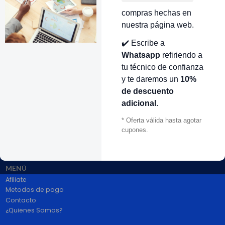
compras hechas en
nuestra página web.
VOLVER ARRIBA
✔️ Escribe a
Whatsapp
refiriendo a
tu técnico de confianza
y te daremos un
10%
de descuento
adicional
.
* Oferta válida hasta agotar
# 1 en Repuestos Electrodomésticos En Colombia.
100% pago seguro PayPal Certificado. Entrega 1 a 2 dias.
cupones.
Síguenos
MENÚ
Afiliate
Metodos de pago
Contacto
¿Quienes Somos?