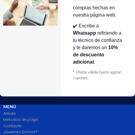
compras hechas en
nuestra página web.
VOLVER ARRIBA
✔️ Escribe a
Whatsapp
refiriendo a
tu técnico de confianza
y te daremos un
10%
de descuento
adicional
.
* Oferta válida hasta agotar
cupones.
# 1 en Repuestos Electrodomésticos En Colombia.
100% pago seguro PayPal Certificado. Entrega 1 a 2 dias.
Síguenos
MENÚ
Afiliate
Metodos de pago
Contacto
¿Quienes Somos?