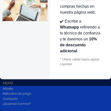
compras hechas en
nuestra página web.
VOLVER ARRIBA
✔️ Escribe a
Whatsapp
refiriendo a
tu técnico de confianza
y te daremos un
10%
de descuento
adicional
.
* Oferta válida hasta agotar
# 1 en Repuestos Electrodomésticos En Colombia.
100% pago seguro PayPal Certificado. Entrega 1 a 2 dias.
cupones.
Síguenos
MENÚ
Afiliate
Metodos de pago
Contacto
¿Quienes Somos?