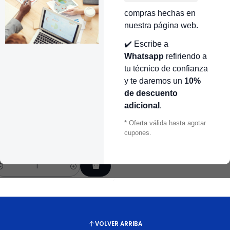
R440275
|
Samsung
CR441401
|
Samsung
compras hechas en
ESORTE SUSPENSION LARGO
RESORTE DE SUSPENSIÓN 8
nuestra página web.
0 CM LAVADORA SAMSUNG
CM LAVADORA SAMSUNG
R440275 | REPUESTOS PARA
CR441401
✔️ Escribe a
AVADORA SAMSUNG
$87.000 COP
Whatsapp
refiriendo a
87.000 COP
tu técnico de confianza
y te daremos un
10%
antidad
Cantidad
de descuento
R440273
|
Samsung
adicional
.
ESORTE DE SUSPENSION
* Oferta válida hasta agotar
RANDE 10,5 CM LAVADORA
cupones.
AMSUNG CR440273
75.000 COP
antidad
VOLVER ARRIBA