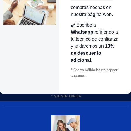
R440177
LAVADORA ICASA CR440225
compras hechas en
171.000 COP
$171.000 COP
nuestra página web.
antidad
Cantidad
✔️ Escribe a
Whatsapp
refiriendo a
R990045
|
CR440631
|
Icasa
tu técnico de confianza
ELLO DE LA PUERTA
MANGUERA TINA BOMBA
AVADORA ICASA CR990045
LAVADORA ICASA CR440631
y te daremos un
10%
432.000 COP
$93.000 COP
de descuento
adicional
.
antidad
Cantidad
* Oferta válida hasta agotar
cupones.
VOLVER ARRIBA