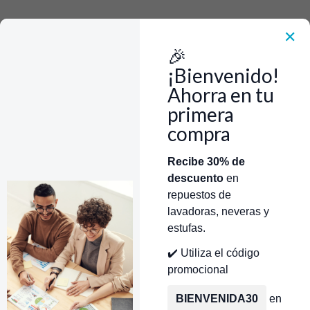
Rápido, Fácil y 100% Seguro. WhatsApp +573103388303
Envía Foto de la parte que necesitas,💲 Precio y disponiblidad de inventario
el mismo día.
✕
🎉
Inicio
Repuestos Para Lavadoras
Repuestos Para Lavadoras Jason
¡Bienvenido!
Ahorra en tu
Repuestos Para Lavadoras Jason
primera
compra
Filtros
Categorías
Inicio
Tienda
Técnicos Autorizados
Recibe 30% de
descuento
en
Donde encontrar modelo?
Servicios de Reparación
R443820
|
Jason
AN90311X
|
Jason
repuestos de
ASHER WHIRLPOOL
PAD SUSPENSION
lavadoras, neveras y
MPORTACION JASON
IMPORTACION USAR 285744-
estufas.
R443820
WHI, 285744 JASON CKD903
12.000 COP
$93.600 COP
✔️ Utiliza el código
promocional
antidad
Cantidad
BIENVENIDA30
en
N90624X
|
Jason
CR443857
|
Jason