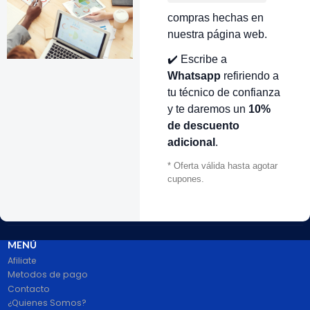
compras hechas en
nuestra página web.
VOLVER ARRIBA
✔️ Escribe a
Whatsapp
refiriendo a
tu técnico de confianza
y te daremos un
10%
de descuento
adicional
.
* Oferta válida hasta agotar
cupones.
# 1 en Repuestos Electrodomésticos En Colombia.
100% pago seguro PayPal Certificado. Entrega 1 a 2 dias.
Síguenos
MENÚ
Afiliate
Metodos de pago
Contacto
¿Quienes Somos?