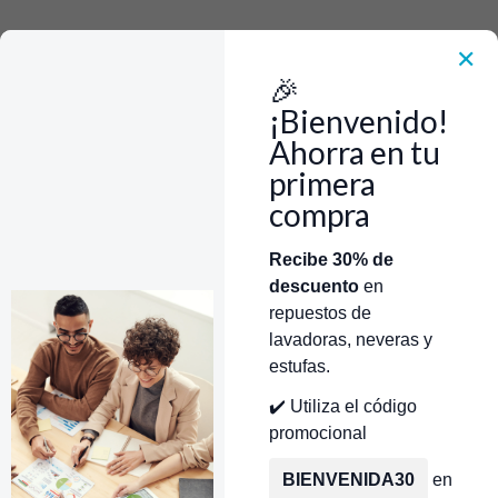
Rápido, Fácil y 100% Seguro. WhatsApp +573103388303
Envía Foto de la parte que necesitas,💲 Precio y disponiblidad de inventario
el mismo día.
✕
🎉
Inicio
Repuestos Para Neveras
Acople Adaptador 5/16 Nevera CR440421
¡Bienvenido!
Ahorra en tu
primera
compra
Categorías
Inicio
Tienda
Técnicos Autorizados
Recibe 30% de
descuento
en
Donde encontrar modelo?
Servicios de Reparación
repuestos de
lavadoras, neveras y
estufas.
✔️ Utiliza el código
promocional
BIENVENIDA30
en