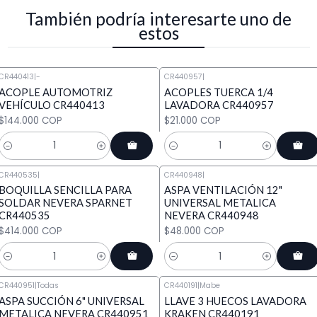
También podría interesarte uno de
estos
CR440413
|
-
CR440957
|
ACOPLE AUTOMOTRIZ
ACOPLES TUERCA 1/4
VEHÍCULO CR440413
LAVADORA CR440957
$144.000 COP
$21.000 COP
Cantidad
Cantidad
CR440535
|
CR440948
|
BOQUILLA SENCILLA PARA
ASPA VENTILACIÓN 12"
SOLDAR NEVERA SPARNET
UNIVERSAL METALICA
CR440535
NEVERA CR440948
$414.000 COP
$48.000 COP
Cantidad
Cantidad
CR440951
|
Todas
CR440191
|
Mabe
ASPA SUCCIÓN 6" UNIVERSAL
LLAVE 3 HUECOS LAVADORA
METALICA NEVERA CR440951
KRAKEN CR440191