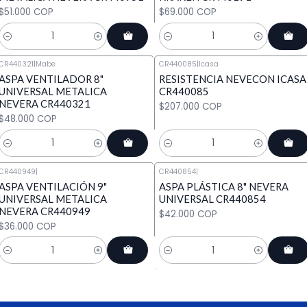
$51.000 COP
$69.000 COP
Cantidad
Cantidad
CR440321
|
Mabe
CR440085
|
Icasa
ASPA VENTILADOR 8"
RESISTENCIA NEVECON ICASA
UNIVERSAL METALICA
CR440085
NEVERA CR440321
$207.000 COP
$48.000 COP
Cantidad
Cantidad
CR440949
|
CR440854
|
ASPA VENTILACIÓN 9"
ASPA PLÁSTICA 8" NEVERA
UNIVERSAL METALICA
UNIVERSAL CR440854
NEVERA CR440949
$42.000 COP
$36.000 COP
Cantidad
Cantidad