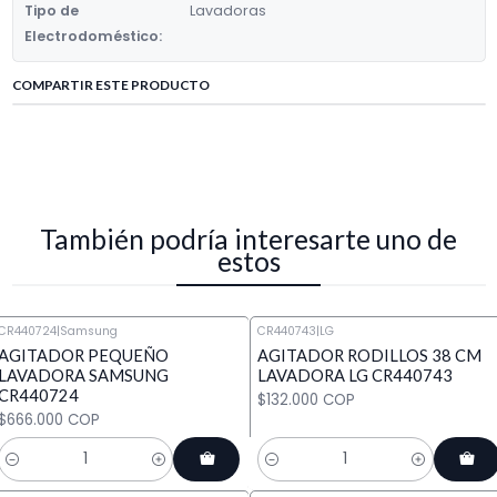
Tipo de
Lavadoras
Electrodoméstico:
COMPARTIR ESTE PRODUCTO
También podría interesarte uno de
estos
CR440724
|
Samsung
CR440743
|
LG
AGITADOR PEQUEÑO
AGITADOR RODILLOS 38 CM
LAVADORA SAMSUNG
LAVADORA LG CR440743
CR440724
$132.000 COP
$666.000 COP
Cantidad
Cantidad