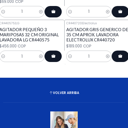
$69.000 COP
Cantidad
Cantidad
CR440575
|
LG
CR440720
|
Electrolux
AGITADOR PEQUEÑO 3
AGITADOR GRIS GENERICO D
MARIPOSAS 32 CM ORIGINAL
35 CM APROX. LAVADORA
LAVADORA LG CR440575
ELECTROLUX CR440720
$456.000 COP
$189.000 COP
Cantidad
Cantidad
VOLVER ARRIBA