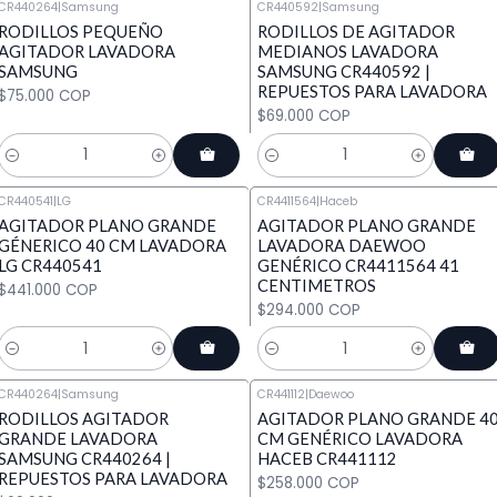
CR440264
|
Samsung
CR440592
|
Samsung
RODILLOS PEQUEÑO
RODILLOS DE AGITADOR
AGITADOR LAVADORA
MEDIANOS LAVADORA
SAMSUNG
SAMSUNG CR440592 |
REPUESTOS PARA LAVADORA
$75.000 COP
$69.000 COP
Cantidad
Cantidad
CR440541
|
LG
CR4411564
|
Haceb
AGITADOR PLANO GRANDE
AGITADOR PLANO GRANDE
GÉNERICO 40 CM LAVADORA
LAVADORA DAEWOO
LG CR440541
GENÉRICO CR4411564 41
CENTIMETROS
$441.000 COP
$294.000 COP
Cantidad
Cantidad
CR440264
|
Samsung
CR441112
|
Daewoo
RODILLOS AGITADOR
AGITADOR PLANO GRANDE 4
GRANDE LAVADORA
CM GENÉRICO LAVADORA
SAMSUNG CR440264 |
HACEB CR441112
REPUESTOS PARA LAVADORA
$258.000 COP