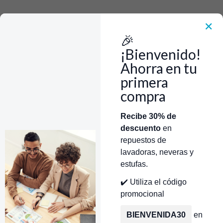
Rápido, Fácil y 100% Seguro. WhatsApp +573103388303
Envía Foto de la parte que necesitas,💲 Precio y disponiblidad de inventario
el mismo día.
✕
🎉
Inicio
Repuestos Para Lavadoras
Repuestos Para Lavadoras Samsung
Agitador Lavadora Samsung
¡Bienvenido!
Agitador Grande con Rodillos Largo: 10.5 Cm Lavadora Samsung
CR440550
Ahorra en tu
primera
compra
Categorías
Inicio
Tienda
Técnicos Autorizados
Recibe 30% de
descuento
en
Donde encontrar modelo?
Servicios de Reparación
repuestos de
lavadoras, neveras y
estufas.
✔️ Utiliza el código
promocional
BIENVENIDA30
en