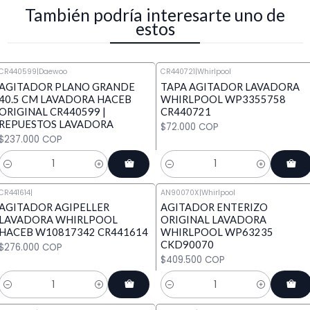
También podría interesarte uno de
estos
CR440599
|
Daewoo
CR440721
|
Whirlpool
AGITADOR PLANO GRANDE
TAPA AGITADOR LAVADORA
40.5 CM LAVADORA HACEB
WHIRLPOOL WP3355758
ORIGINAL CR440599 |
CR440721
REPUESTOS LAVADORA
$72.000 COP
$237.000 COP
Cantidad
Cantidad
CR441614
|
AN90070X
|
Whirlpool
AGITADOR AGIPELLER
AGITADOR ENTERIZO
LAVADORA WHIRLPOOL
ORIGINAL LAVADORA
HACEB W10817342 CR441614
WHIRLPOOL WP63235
CKD90070
$276.000 COP
$409.500 COP
Cantidad
Cantidad