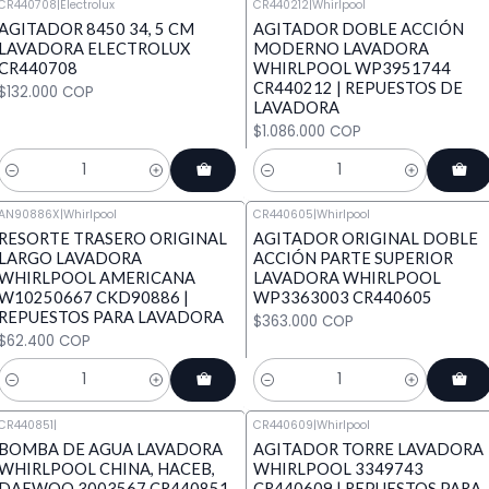
CR440708
|
Electrolux
CR440212
|
Whirlpool
AGITADOR 8450 34, 5 CM
AGITADOR DOBLE ACCIÓN
LAVADORA ELECTROLUX
MODERNO LAVADORA
CR440708
WHIRLPOOL WP3951744
CR440212 | REPUESTOS DE
$132.000 COP
LAVADORA
$1.086.000 COP
Cantidad
Cantidad
AN90886X
|
Whirlpool
CR440605
|
Whirlpool
RESORTE TRASERO ORIGINAL
AGITADOR ORIGINAL DOBLE
LARGO LAVADORA
ACCIÓN PARTE SUPERIOR
WHIRLPOOL AMERICANA
LAVADORA WHIRLPOOL
W10250667 CKD90886 |
WP3363003 CR440605
REPUESTOS PARA LAVADORA
$363.000 COP
$62.400 COP
Cantidad
Cantidad
CR440851
|
CR440609
|
Whirlpool
BOMBA DE AGUA LAVADORA
AGITADOR TORRE LAVADORA
WHIRLPOOL CHINA, HACEB,
WHIRLPOOL 3349743
DAEWOO 3003567 CR440851
CR440609 | REPUESTOS PARA