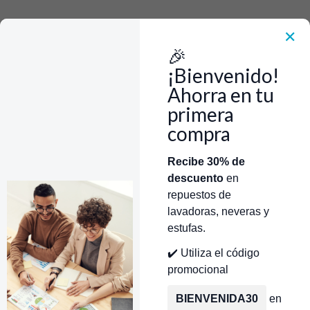
Rápido, Fácil y 100% Seguro. WhatsApp +573103388303
Envía Foto de la parte que necesitas,💲 Precio y disponiblidad de inventario
el mismo día.
✕
🎉
Inicio
Repuestos Para Lavadoras
Repuestos Para Lavadoras Whirlpool
Agitador Para Lavadora Whirlpool
¡Bienvenido!
Agitador Lavadora Haceb Whirlpool 3009523 CR440651
Ahorra en tu
primera
compra
Categorías
Inicio
Tienda
Técnicos Autorizados
Recibe 30% de
descuento
en
Donde encontrar modelo?
Servicios de Reparación
repuestos de
lavadoras, neveras y
estufas.
✔️ Utiliza el código
promocional
BIENVENIDA30
en