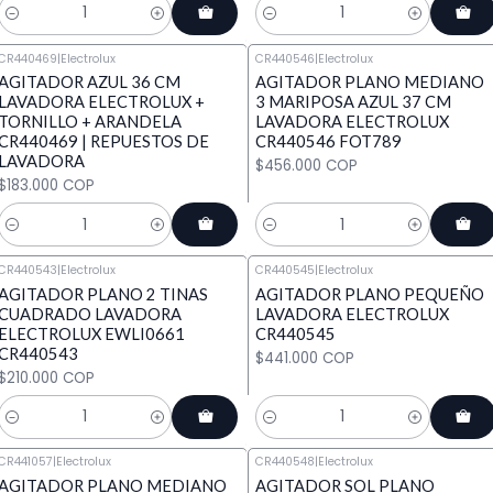
Cantidad
Cantidad
CR440469
|
Electrolux
CR440546
|
Electrolux
AGITADOR AZUL 36 CM
AGITADOR PLANO MEDIANO
LAVADORA ELECTROLUX +
3 MARIPOSA AZUL 37 CM
TORNILLO + ARANDELA
LAVADORA ELECTROLUX
CR440469 | REPUESTOS DE
CR440546 FOT789
LAVADORA
$456.000 COP
$183.000 COP
Cantidad
Cantidad
CR440543
|
Electrolux
CR440545
|
Electrolux
AGITADOR PLANO 2 TINAS
AGITADOR PLANO PEQUEÑO
CUADRADO LAVADORA
LAVADORA ELECTROLUX
ELECTROLUX EWLI0661
CR440545
CR440543
$441.000 COP
$210.000 COP
Cantidad
Cantidad
CR441057
|
Electrolux
CR440548
|
Electrolux
AGITADOR PLANO MEDIANO
AGITADOR SOL PLANO