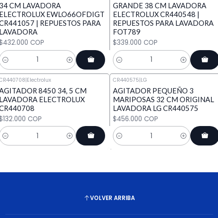
34 CM LAVADORA
GRANDE 38 CM LAVADORA
ELECTROLUX EWLO66OFDIGT
ELECTROLUX CR440548 |
CR441057 | REPUESTOS PARA
REPUESTOS PARA LAVADORA
LAVADORA
FOT789
$432.000 COP
$339.000 COP
Cantidad
Cantidad
CR440708
|
Electrolux
CR440575
|
LG
AGITADOR 8450 34, 5 CM
AGITADOR PEQUEÑO 3
LAVADORA ELECTROLUX
MARIPOSAS 32 CM ORIGINAL
CR440708
LAVADORA LG CR440575
$132.000 COP
$456.000 COP
Cantidad
Cantidad
VOLVER ARRIBA