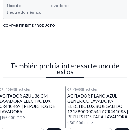
Tipo de
Lavadoras
Electrodoméstico:
COMPARTIR ESTE PRODUCTO
También podría interesarte uno de
estos
CR440469
|
Electrolux
CR441088
|
Electrolux
AGITADOR AZUL 36 CM
AGITADOR PLANO AZUL
LAVADORA ELECTROLUX
GENERICO LAVADORA
CR440469 | REPUESTOS DE
ELECTROLUX BUJE SALIDO
LAVADORA
12138000006417 CR441088 |
REPUESTOS PARA LAVADORA
$156.000 COP
$501.000 COP