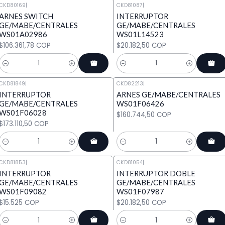
CKD80169
|
CKD81087
|
ARNES SWITCH
INTERRUPTOR
GE/MABE/CENTRALES
GE/MABE/CENTRALES
WS01A02986
WS01L14523
$106.361,78 COP
$20.182,50 COP
Cantidad
Cantidad
CKD81849
|
CKD82213
|
INTERRUPTOR
ARNES GE/MABE/CENTRALES
GE/MABE/CENTRALES
WS01F06426
WS01F06028
$160.744,50 COP
$173.110,50 COP
Cantidad
Cantidad
CKD81853
|
CKD81054
|
INTERRUPTOR
INTERRUPTOR DOBLE
GE/MABE/CENTRALES
GE/MABE/CENTRALES
WS01F09082
WS01F07987
$15.525 COP
$20.182,50 COP