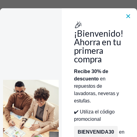
Rápido, Fácil y 100% Seguro. WhatsApp +573103388303
Envía Foto de la parte que necesitas,💲 Precio y disponiblidad de inventario
el mismo día.
✕
🎉
Inicio
Tienda
Arnes Interruptor GE/Mabe/Centrales WS01A02991
¡Bienvenido!
Ahorra en tu
primera
compra
Categorías
Inicio
Tienda
Técnicos Autorizados
Recibe 30% de
descuento
en
Donde encontrar modelo?
Servicios de Reparación
repuestos de
lavadoras, neveras y
estufas.
✔️ Utiliza el código
promocional
BIENVENIDA30
en