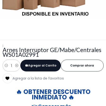
|
Arnes Interruptor GE/Mabe/Centrales
WS01A02991
Agregar al Carrito
Comprar ahora
Cantidad
Agregar a la lista de favoritos
🔥 OBTENER DESCUENTO
INMEDIATO 🔥