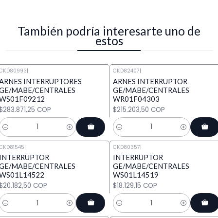
También podría interesarte uno de
estos
CKD80993
|
CKD82407
|
ARNES INTERRUPTORES
ARNES INTERRUPTOR
GE/MABE/CENTRALES
GE/MABE/CENTRALES
WS01F09212
WR01F04303
$283.871,25 COP
$215.203,50 COP
Cantidad
Cantidad
CKD81545
|
CKD80357
|
INTERRUPTOR
INTERRUPTOR
GE/MABE/CENTRALES
GE/MABE/CENTRALES
WS01L14522
WS01L14519
$20.182,50 COP
$18.129,15 COP
Cantidad
Cantidad