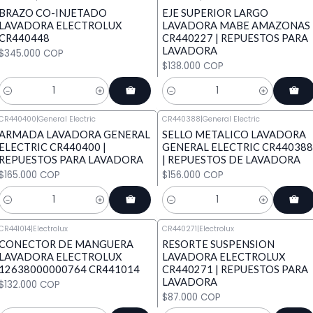
BRAZO CO-INJETADO
EJE SUPERIOR LARGO
LAVADORA ELECTROLUX
LAVADORA MABE AMAZONAS
CR440448
CR440227 | REPUESTOS PARA
LAVADORA
$345.000 COP
$138.000 COP
Cantidad
Cantidad
CR440400
|
General Electric
CR440388
|
General Electric
ARMADA LAVADORA GENERAL
SELLO METALICO LAVADORA
ELECTRIC CR440400 |
GENERAL ELECTRIC CR440388
REPUESTOS PARA LAVADORA
| REPUESTOS DE LAVADORA
$165.000 COP
$156.000 COP
Cantidad
Cantidad
CR441014
|
Electrolux
CR440271
|
Electrolux
CONECTOR DE MANGUERA
RESORTE SUSPENSION
LAVADORA ELECTROLUX
LAVADORA ELECTROLUX
12638000000764 CR441014
CR440271 | REPUESTOS PARA
LAVADORA
$132.000 COP
$87.000 COP