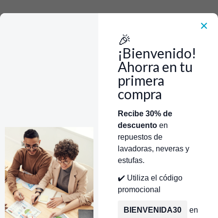
Rápido, Fácil y 100% Seguro. WhatsApp +573103388303
Envía Foto de la parte que necesitas,💲 Precio y disponiblidad de inventario
el mismo día.
✕
🎉
Inicio
Repuestos Para Lavadoras
Repuestos Lavadora Electrolux
Base Canasta Metalica Lavadora Electrolux CR440328
¡Bienvenido!
Ahorra en tu
primera
compra
Categorías
Inicio
Tienda
Técnicos Autorizados
Recibe 30% de
descuento
en
Donde encontrar modelo?
Servicios de Reparación
repuestos de
lavadoras, neveras y
estufas.
✔️ Utiliza el código
promocional
BIENVENIDA30
en