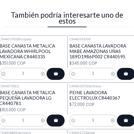
También podría interesarte uno de
estos
CR440335
|
Whirlpool
CR440595
|
GE
BASE CANASTA METALICA
BASE CANASTA LAVADORA
LAVADORA WHIRLPOOL
MABE AMAZONAS UÑAS
MEXICANA CR440335
189D1986P002 CR440595
$351.000 COP
$345.000 COP
Cantidad
Cantidad
CR440781
|
LG
CR440367
|
Electrolux
BASE CANASTA METALICA
PEINE LAVADORA
PEQUEÑA LAVADORA LG
ELECTROLUX CR440367
CR440781
$72.000 COP
$153.000 COP
Cantidad
Cantidad
CR440448
|
Electrolux
CR440227
|
Mabe