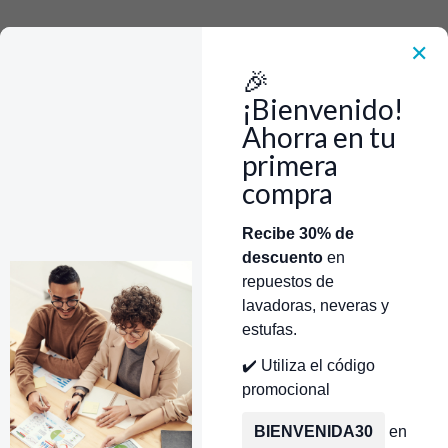
Rápido, Fácil y 100% Seguro. WhatsApp +573103388303
Envía Foto de la parte que necesitas,💲 Precio y disponiblidad de inventario
el mismo día.
✕
🎉
Inicio
Repuestos Para Lavadoras
Repuestos Lavadoras Mabe
Transmision Lavadora Mabe
¡Bienvenido!
Transmisión Lavadora Mabe Olimpia WH38X10002 CR440062 |
Repuestos para Lavadora
Ahorra en tu
primera
compra
Categorías
Inicio
Tienda
Técnicos Autorizados
Recibe 30% de
descuento
en
Donde encontrar modelo?
Servicios de Reparación
repuestos de
lavadoras, neveras y
estufas.
✔️ Utiliza el código
promocional
BIENVENIDA30
en