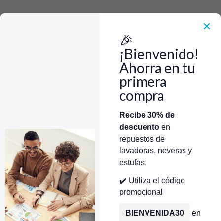
Rápido, Fácil y 100% Seguro. WhatsApp +573103388303
Envía Foto de la parte que necesitas,💲 Precio y disponiblidad de inventario
el mismo día.
✕
🎉
Inicio
Tienda
Copete Ensamble GE/Mabe/Centrales WS01L14081
¡Bienvenido!
Ahorra en tu
primera
compra
Categorías
Inicio
Tienda
Técnicos Autorizados
Recibe 30% de
descuento
en
Donde encontrar modelo?
Servicios de Reparación
repuestos de
lavadoras, neveras y
estufas.
✔️ Utiliza el código
promocional
BIENVENIDA30
en