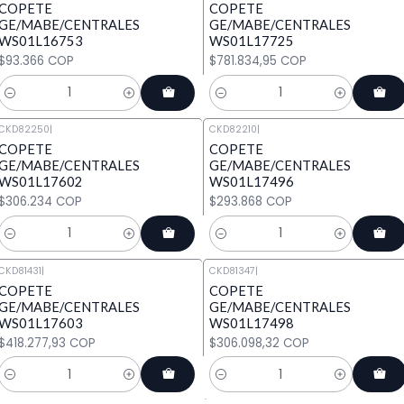
COPETE
COPETE
GE/MABE/CENTRALES
GE/MABE/CENTRALES
WS01L16753
WS01L17725
$93.366 COP
$781.834,95 COP
Cantidad
Cantidad
CKD82250
|
CKD82210
|
COPETE
COPETE
GE/MABE/CENTRALES
GE/MABE/CENTRALES
WS01L17602
WS01L17496
$306.234 COP
$293.868 COP
Cantidad
Cantidad
CKD81431
|
CKD81347
|
COPETE
COPETE
GE/MABE/CENTRALES
GE/MABE/CENTRALES
WS01L17603
WS01L17498
$418.277,93 COP
$306.098,32 COP
Cantidad
Cantidad