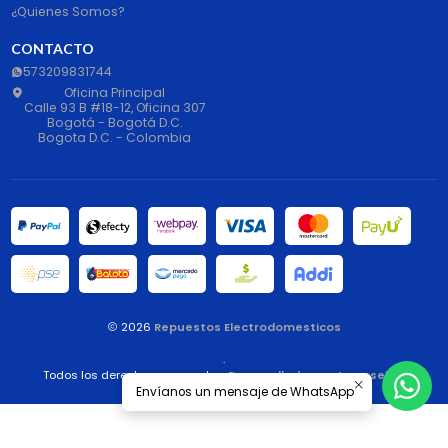
¿Quienes Somos?
CONTACTO
573209831744
Oficina Principal
Calle 93 B #18-12, Oficina 307
Bogotá - Bogotá D.C.
Bogota D.C. - Colombia
2026
Repuestos Electrodomesticos
.
Todos los derechos reservados.
Desarrollado por Jumpseller
.
Envíanos un mensaje de WhatsApp
Liquid error: File 'popup_age_verification' not found.