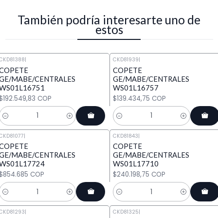
También podría interesarte uno de
estos
CKD81388
|
CKD81939
|
COPETE
COPETE
GE/MABE/CENTRALES
GE/MABE/CENTRALES
WS01L16751
WS01L16757
$192.549,83 COP
$139.434,75 COP
Cantidad
Cantidad
CKD81077
|
CKD81843
|
COPETE
COPETE
GE/MABE/CENTRALES
GE/MABE/CENTRALES
WS01L17724
WS01L17710
$854.685 COP
$240.198,75 COP
Cantidad
Cantidad
CKD81293
|
CKD81325
|