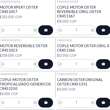
CR451057
|
OSTER
CR451367
|
OSTER
MOTOR XPERT OSTER
COPLE MOTOR OSTER
CR451057
REVERSIBLE ORIG. OSTER
CR451367
$282.000 COP
$18.000 COP
Cantidad
Cantidad
CR451023
|
OSTER
CR451366
|
X
MOTOR REVERSIBLE OSTER
COPLE MOTOR OSTER ORIG. X
CR451023
CR451366
$258.000 COP
$12.000 COP
Cantidad
Cantidad
CR451250
|
GENERICOS
CR451331
|
OSTER
COPLE MOTOR OSTER
CARBON OSTER ORIGINAL
TROPICALIZADO GENERICOS
OSTER CR451331
CR451250
$3.000 COP
$9.000 COP
Cantidad
Cantidad