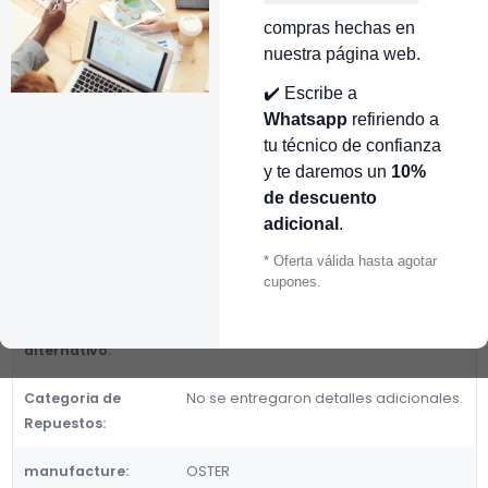
👉 Conocer más…
compras hechas en
nuestra página web.
Mostrar stock de ubicaciones
✔️ Escribe a
DESCRIPCIÓN
Whatsapp
refiriendo a
tu técnico de confianza
COPLE MOTOR GOMA OSTER CR451060
y te daremos un
10%
Fabricante:
de descuento
OSTER
adicional
.
Categoria de Repuestos:
* Oferta válida hasta agotar
cupones.
DETALLES
Número de parte
CR451060, 172641-000-000
alternativo:
Categoria de
No se entregaron detalles adicionales.
Repuestos:
manufacture:
OSTER