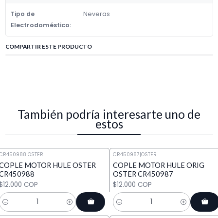
Tipo de
Neveras
Electrodoméstico:
COMPARTIR ESTE PRODUCTO
También podría interesarte uno de
estos
CR450988
|
OSTER
CR450987
|
OSTER
COPLE MOTOR HULE OSTER
COPLE MOTOR HULE ORIG
CR450988
OSTER CR450987
$12.000 COP
$12.000 COP
Cantidad
Cantidad