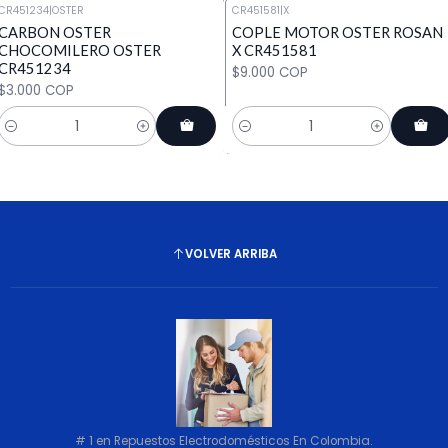
CR451234
|
OSTER
CR451581
|
X
CARBON OSTER
COPLE MOTOR OSTER ROSAN
CHOCOMILERO OSTER
X CR451581
CR451234
$9.000 COP
$3.000 COP
Cantidad
Cantidad
VOLVER ARRIBA
# 1 en Repuestos Electrodomésticos En Colombia.