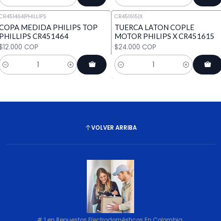
Cantidad
Cantidad
CR451464
|
PHILLIPS
CR451615
|
X
COPA MEDIDA PHILIPS TOP
TUERCA LATON COPLE
PHILLIPS CR451464
MOTOR PHILIPS X CR451615
$12.000 COP
$24.000 COP
Cantidad
Cantidad
VOLVER ARRIBA
# 1 en Repuestos Electrodomésticos En Colombia.