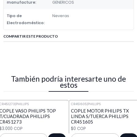
manufacture:
GENERICOS
Tipo de
Neveras
Electrodoméstico:
COMPARTIR ESTE PRODUCTO
También podría interesarte uno de
estos
CR451273
|
PHILLIPS
CR451605
|
PHILLIPS
COPLE VASO PHILIPS TOP
COPLE MOTOR PHILIPS TX
T/CUADRADA PHILLIPS
LINDA S/TUERCA PHILLIPS
CR451273
CR451605
$3.000 COP
$0 COP