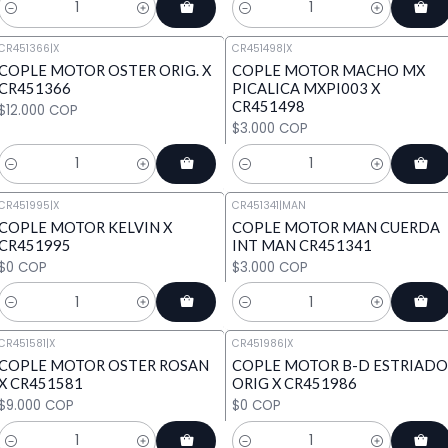
Cantidad
Cantidad
CR451366
|
X
CR451498
|
X
COPLE MOTOR OSTER ORIG. X
COPLE MOTOR MACHO MX
CR451366
PICALICA MXPI003 X
CR451498
$12.000 COP
$3.000 COP
Cantidad
Cantidad
CR451995
|
X
CR451341
|
MAN
COPLE MOTOR KELVIN X
COPLE MOTOR MAN CUERDA
CR451995
INT MAN CR451341
$0 COP
$3.000 COP
Cantidad
Cantidad
CR451581
|
X
CR451986
|
X
COPLE MOTOR OSTER ROSAN
COPLE MOTOR B-D ESTRIADO
X CR451581
ORIG X CR451986
$9.000 COP
$0 COP