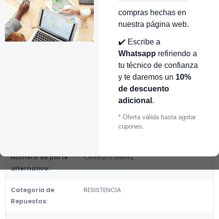
👉 Conocer más…
compras hechas en
nuestra página web.
Mostrar stock de ubicaciones
✔️ Escribe a
DESCRIPCIÓN
Whatsapp
refiriendo a
tu técnico de confianza
COPLE MOTOR PHILIPS TOP T/CUADRADA X CR451271
y te daremos un
10%
Fabricante:
de descuento
GENERICOS
adicional
.
Categoria de Repuestos:
* Oferta válida hasta agotar
RESISTENCIA
cupones.
DETALLES
Número de parte
CR451271, LI9042
alternativo:
Categoria de
RESISTENCIA
Repuestos: