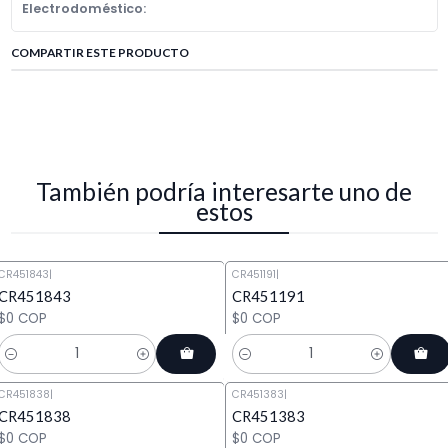
Electrodoméstico:
COMPARTIR ESTE PRODUCTO
También podría interesarte uno de
estos
CR451843
|
CR451191
|
CR451843
CR451191
$0 COP
$0 COP
Cantidad
Cantidad
CR451838
|
CR451383
|
CR451838
CR451383
$0 COP
$0 COP