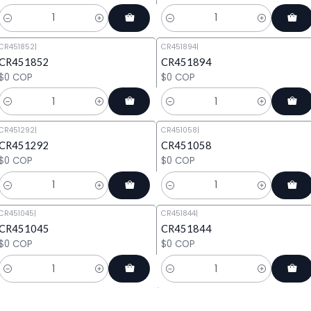
Cantidad
Cantidad
CR451852
|
CR451894
|
CR451852
CR451894
$0 COP
$0 COP
Cantidad
Cantidad
CR451292
|
CR451058
|
CR451292
CR451058
$0 COP
$0 COP
Cantidad
Cantidad
CR451045
|
CR451844
|
CR451045
CR451844
$0 COP
$0 COP
Cantidad
Cantidad