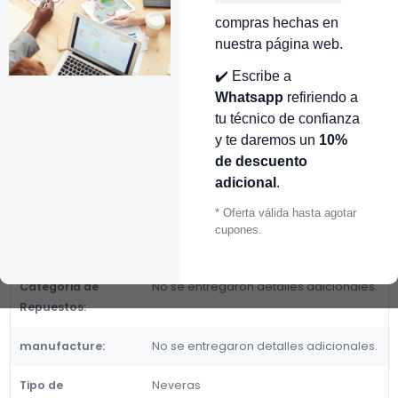
👉 Conocer más…
compras hechas en
Mostrar stock de ubicaciones
nuestra página web.
✔️ Escribe a
DESCRIPCIÓN
Whatsapp
refiriendo a
CR451198
tu técnico de confianza
y te daremos un
10%
Fabricante:
de descuento
Categoria de Repuestos:
adicional
.
DETALLES
* Oferta válida hasta agotar
Número de parte
CR451198,
cupones.
alternativo:
Categoria de
No se entregaron detalles adicionales.
Repuestos:
manufacture:
No se entregaron detalles adicionales.
Tipo de
Neveras