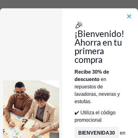
Rápido, Fácil y 100% Seguro. WhatsApp +573103388303
Envía Foto de la parte que necesitas,💲 Precio y disponiblidad de inventario
el mismo día.
✕
🎉
Inicio
CR451198
¡Bienvenido!
Ahorra en tu
primera
compra
|
Categorías
Inicio
Tienda
Técnicos Autorizados
CR451198
Recibe 30% de
descuento
en
Donde encontrar modelo?
Servicios de Reparación
Agregar al Carrito
Comprar ahora
repuestos de
Cantidad
lavadoras, neveras y
estufas.
Agregar a la lista de favoritos
✔️ Utiliza el código
🔥 OBTENER DESCUENTO
promocional
INMEDIATO 🔥
BIENVENIDA30
en