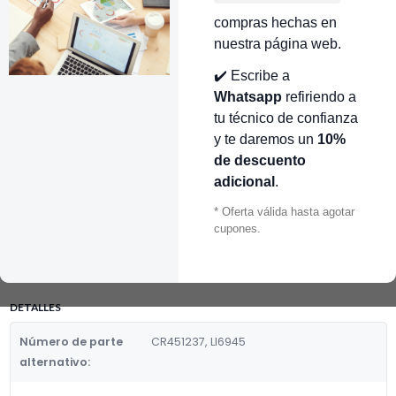
🔥 OBTENER DESCUENTO
INMEDIATO 🔥
compras hechas en
nuestra página web.
👉 Conocer más…
✔️ Escribe a
Whatsapp
refiriendo a
Mostrar stock de ubicaciones
tu técnico de confianza
DESCRIPCIÓN
y te daremos un
10%
de descuento
CUADRO OSTER CUBE LARGO MODERNO USAR M49825 LLYRSA
CR451237
adicional
.
* Oferta válida hasta agotar
Fabricante:
cupones.
LLYRSA
Categoria de Repuestos:
RESISTENCIA
DETALLES
Número de parte
CR451237, LI6945
alternativo: