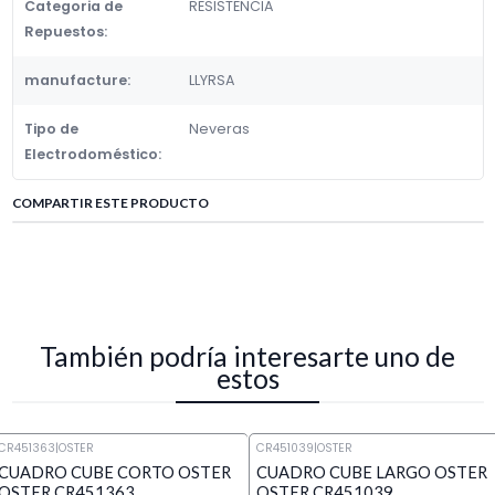
Categoria de
RESISTENCIA
Repuestos:
manufacture:
LLYRSA
Tipo de
Neveras
Electrodoméstico:
COMPARTIR ESTE PRODUCTO
También podría interesarte uno de
estos
CR451363
|
OSTER
CR451039
|
OSTER
CUADRO CUBE CORTO OSTER
CUADRO CUBE LARGO OSTER
OSTER CR451363
OSTER CR451039