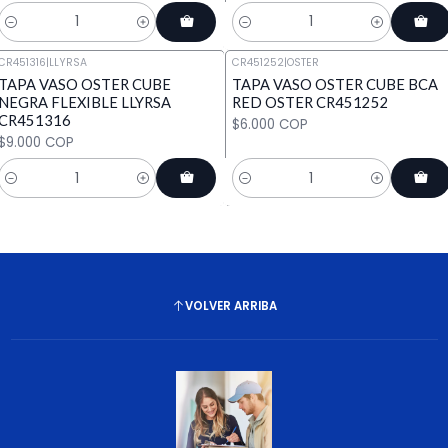
Cantidad
Cantidad
CR451316
|
LLYRSA
CR451252
|
OSTER
TAPA VASO OSTER CUBE
TAPA VASO OSTER CUBE BCA
NEGRA FLEXIBLE LLYRSA
RED OSTER CR451252
CR451316
$6.000 COP
$9.000 COP
Cantidad
Cantidad
VOLVER ARRIBA