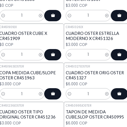
$0 COP
$3.000 COP
Cantidad
Cantidad
CR451909
|
X
CR451326
|
X
CUADRO OSTER CUBE X
CUADRO OSTER ESTRELLA
CR451909
MODERNO X CR451326
$0 COP
$3.000 COP
Cantidad
Cantidad
CR451963
|
OSTER
CR451327
|
OSTER
COPA MEDIDA CUBE/SLOPE
CUADRO OSTER ORIG OSTER
OSTER CR451963
CR451327
$3.000 COP
$6.000 COP
Cantidad
Cantidad
CR451236
|
OSTER
CR450995
|
OSTER
CUADRO OSTER TIPO
TAPON DE MEDIDA
ORIGINAL OSTER CR451236
CUBE,SLOP OSTER CR450995
$3.000 COP
$6.000 COP