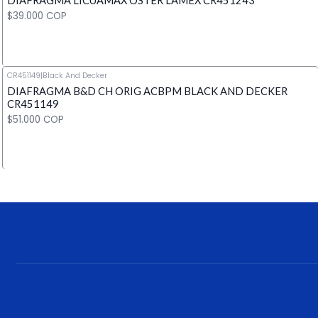
DIAFRAGMA LICUAMAX OSTER LAMEX CR451243
Cantidad
$39.000 COP
CR451149
|
Black And Decker
DIAFRAGMA B&D CH ORIG ACBPM BLACK AND DECKER
Cantidad
CR451149
$51.000 COP
Cantidad