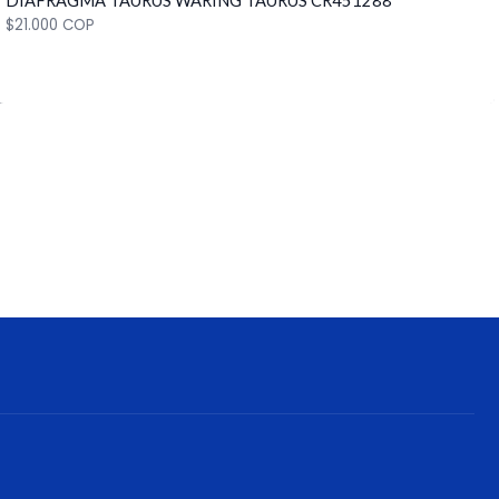
DIAFRAGMA TAURUS WARING TAURUS CR451288
Cantidad
$21.000 COP
Cantidad