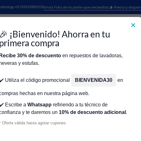
Inicio
DIAFRAGMA TFAL MAGICLEAN T-FAL CR451119
 WhatsApp +573103388303
Envía Foto de la parte que necesitas,💲 Precio y dispon
✕
|
DIAFRAGMA 
🎉 ¡Bienvenido! Ahorra en tu
CR451119
primera compra
Recibe 30% de descuento
en repuestos de lavadoras,
Agr
Cantidad
neveras y estufas.
icio
Tienda
Técnicos Autorizados
Donde encontrar modelo?
Servic
Agregar a la lista de fa
✔️ Utiliza el código promocional
BIENVENIDA30
en
🔥 OBTENE
compras hechas en nuestra página web.
✔️ Escribe a
Whatsapp
refiriendo a tu técnico de
confianza y te daremos un
10% de descuento adicional
.
Mostrar stock de ubicacio
* Oferta válida hasta agotar cupones.
DESCRIPCIÓN