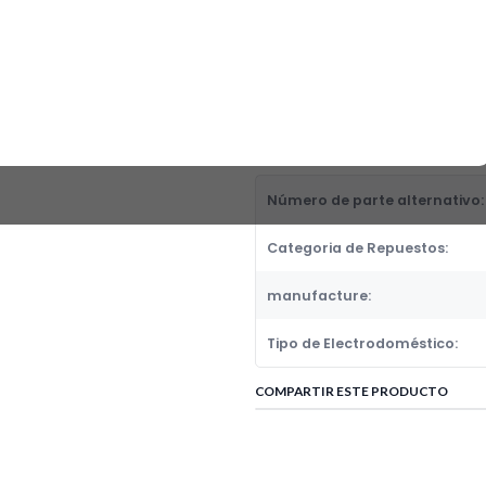
DIAFRAGMA TFAL MAGICLEAN T-
Fabricante:
T-FAL
Categoria de Repuestos:
DIAFRAGMAS, NAVAJAS Y CUCHI
DETALLES
Número de parte alternativo:
Categoria de Repuestos:
manufacture:
Tipo de Electrodoméstico:
COMPARTIR ESTE PRODUCTO