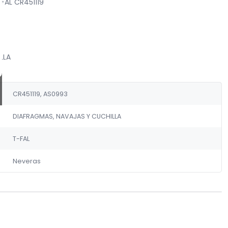
FAL CR451119
LLA
CR451119, AS0993
DIAFRAGMAS, NAVAJAS Y CUCHILLA
T-FAL
Neveras