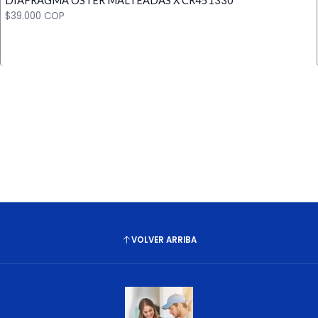
DIAFRAGMA OSTER MALTEADAS X CR451330
Cantidad
$39.000 COP
Cantidad
VOLVER ARRIBA