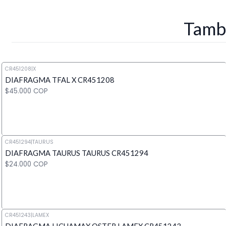
Tambi
CR451208
|
X
DIAFRAGMA TFAL X CR451208
$45.000 COP
CR451294
|
TAURUS
DIAFRAGMA TAURUS TAURUS CR451294
Cantidad
$24.000 COP
CR451243
|
LAMEX