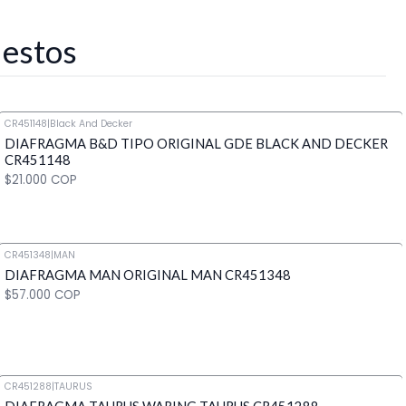
 estos
CR451148
|
Black And Decker
DIAFRAGMA B&D TIPO ORIGINAL GDE BLACK AND DECKER
CR451148
$21.000 COP
CR451348
|
MAN
DIAFRAGMA MAN ORIGINAL MAN CR451348
Cantidad
$57.000 COP
CR451288
|
TAURUS