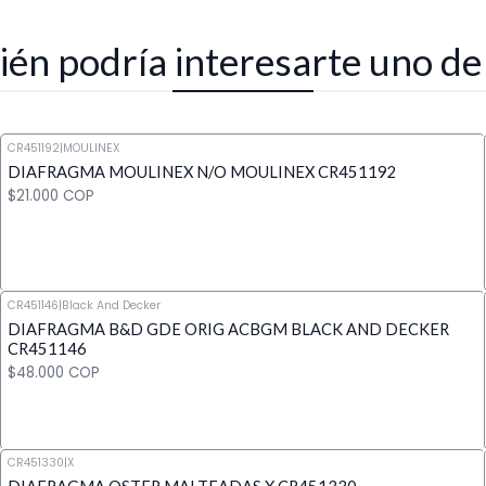
én podría interesarte uno de
CR451192
|
MOULINEX
DIAFRAGMA MOULINEX N/O MOULINEX CR451192
$21.000 COP
CR451146
|
Black And Decker
DIAFRAGMA B&D GDE ORIG ACBGM BLACK AND DECKER
Cantidad
CR451146
$48.000 COP
CR451330
|
X