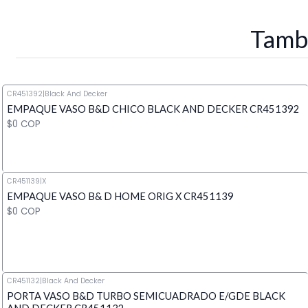
Tambi
CR451392
|
Black And Decker
EMPAQUE VASO B&D CHICO BLACK AND DECKER CR451392
$0 COP
CR451139
|
X
EMPAQUE VASO B& D HOME ORIG X CR451139
Cantidad
$0 COP
CR451132
|
Black And Decker
PORTA VASO B&D TURBO SEMICUADRADO E/GDE BLACK
Cantidad