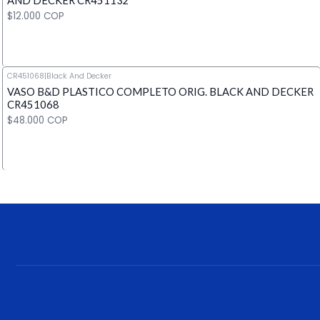
AND DECKER CR451132
$12.000 COP
CR451068
|
Black And Decker
VASO B&D PLASTICO COMPLETO ORIG. BLACK AND DECKER
Cantidad
CR451068
$48.000 COP
Cantidad