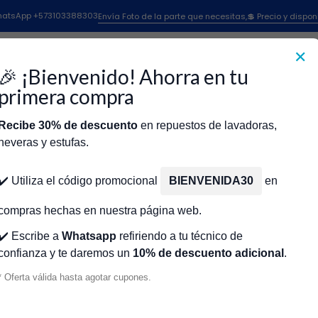
Inicio
EMPAQUE VASO B&D GDE BLACK AND DECKER CR451302
 WhatsApp +573103388303
Envía Foto de la parte que necesitas,💲 Precio y dispon
✕
|
EMPAQUE VA
🎉 ¡Bienvenido! Ahorra en tu
DECKER CR4
primera compra
Recibe 30% de descuento
en repuestos de lavadoras,
Agr
Cantidad
neveras y estufas.
icio
Tienda
Técnicos Autorizados
Donde encontrar modelo?
Servic
Agregar a la lista de fa
✔️ Utiliza el código promocional
BIENVENIDA30
en
🔥 OBTENE
compras hechas en nuestra página web.
✔️ Escribe a
Whatsapp
refiriendo a tu técnico de
confianza y te daremos un
10% de descuento adicional
.
Mostrar stock de ubicacio
* Oferta válida hasta agotar cupones.
DESCRIPCIÓN