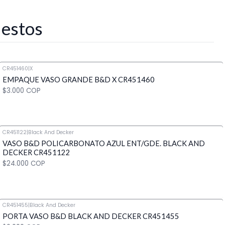
 estos
CR451460
|
X
EMPAQUE VASO GRANDE B&D X CR451460
$3.000 COP
CR451122
|
Black And Decker
VASO B&D POLICARBONATO AZUL ENT/GDE. BLACK AND
Cantidad
DECKER CR451122
$24.000 COP
CR451455
|
Black And Decker
PORTA VASO B&D BLACK AND DECKER CR451455
Cantidad