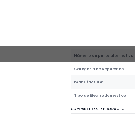
EMPAQUE VASO B&D GDE BLACK
Fabricante:
GENERICOS
Categoria de Repuestos:
EMPAQUES, FUELLES, BOTAGUAS
DETALLES
Número de parte alternativo:
Categoria de Repuestos:
manufacture:
Tipo de Electrodoméstico:
COMPARTIR ESTE PRODUCTO