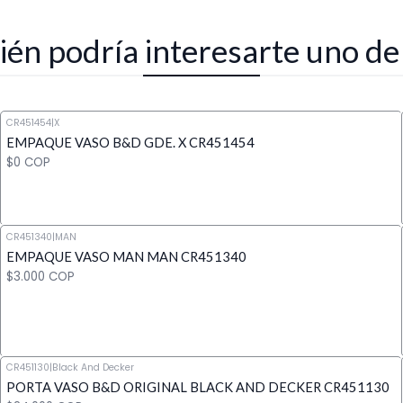
én podría interesarte uno de
CR451454
|
X
EMPAQUE VASO B&D GDE. X CR451454
$0 COP
CR451340
|
MAN
EMPAQUE VASO MAN MAN CR451340
Cantidad
$3.000 COP
CR451130
|
Black And Decker
PORTA VASO B&D ORIGINAL BLACK AND DECKER CR451130
Cantidad