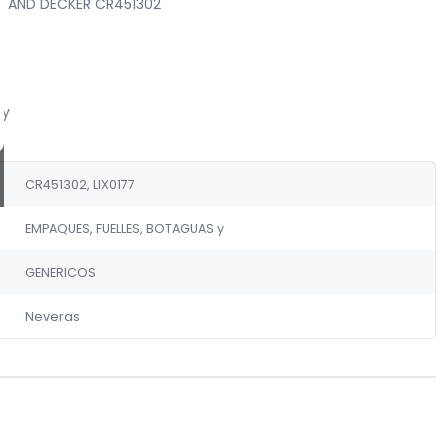
 AND DECKER CR451302
 y
CR451302, LIX0177
EMPAQUES, FUELLES, BOTAGUAS y
GENERICOS
Neveras