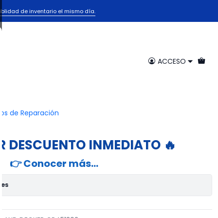
iblidad de inventario el mismo día.
SO B&D GDE BLACK AND
51302
ACCESO
egar al Carrito
Comprar ahora
ios de Reparación
voritos
R DESCUENTO INMEDIATO 🔥
👉 Conocer más…
nes